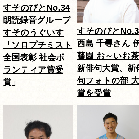
すそのびとNo.34
朗読録音グループ
すそのびとNo.3
すそのうぐいす
西島 千尋さん 
「ソロプチミスト
藤園 お～いお茶
全国表彰 社会ボ
新俳句大賞、新
ランティア賞受
句フォトの部 
賞」
賞を受賞