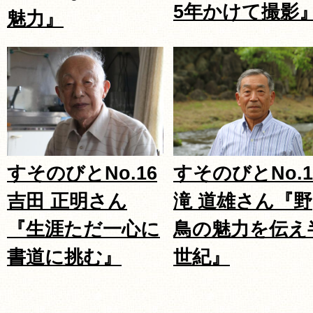
5年かけて撮影
魅力』
すそのびとNo.16
すそのびとNo.1
吉田 正明さん
滝 道雄さん『野
『生涯ただ一心に
鳥の魅力を伝え
書道に挑む』
世紀』