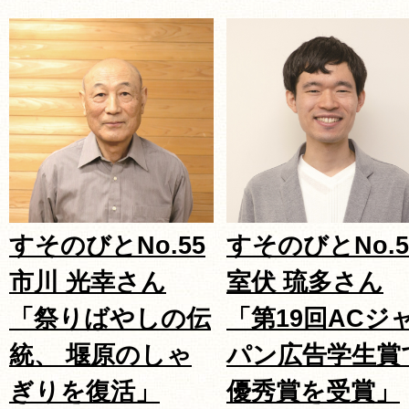
すそのびとNo.55
すそのびとNo.5
市川 光幸さん
室伏 琉多さん
「祭りばやしの伝
「第19回ACジ
統、 堰原のしゃ
パン広告学生賞
ぎりを復活」
優秀賞を受賞」