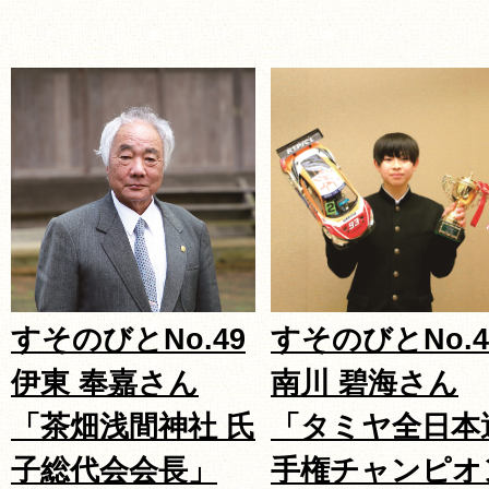
すそのびとNo.49
すそのびとNo.4
伊東 奉嘉さん
南川 碧海さん
「茶畑浅間神社 氏
「タミヤ全日本
子総代会会長」
手権チャンピオ