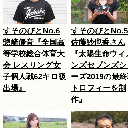
すそのびとNo.6
すそのびとNo.5
惣崎優音『全国高
佐藤紗也香さん
等学校総合体育大
『太陽生命ウィ
会 レスリング女
ンズセブンズシ
子個人戦62キロ級
ーズ2019の最
出場』
トロフィーを制
作』