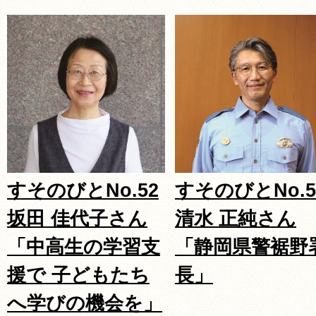
すそのびとNo.52
すそのびとNo.5
坂田 佳代子さん
清水 正純さん
「中高生の学習支
「静岡県警裾野
援で 子どもたち
長」
へ学びの機会を」