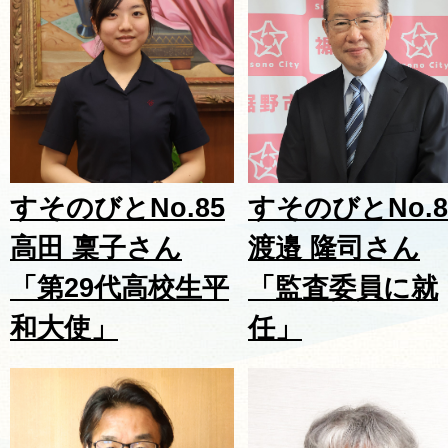
すそのびとNo.85
すそのびとNo.8
高田 稟子さん
渡邉 隆司さん
「第29代高校生平
「監査委員に就
和大使」
任」