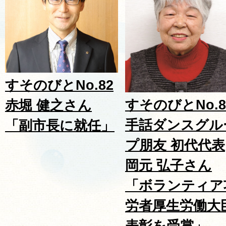
すそのびとNo.82
すそのびとNo.8
赤堀 健之さん
手話ダンスグル
「副市長に就任」
プ朋友 初代代表
岡元 弘子さん
「ボランティア
労者厚生労働大
表彰を受賞」