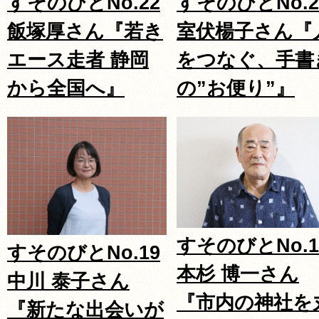
すそのびとNo.22
すそのびとNo.2
飯塚厚さん『若き
室伏楊子さん『
エース走者 静岡
をつなぐ、手書
から全国へ』
の”お便り”』
すそのびとNo.1
すそのびとNo.19
本杉 博一さん
中川 泰子さん
『市内の神社を
『新たな出会いが