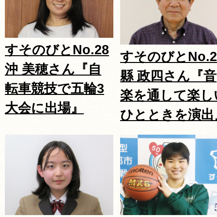
すそのびとNo.28
すそのびとNo.2
沖 美穂さん『自
縣 政四さん『音
転車競技で五輪3
楽を通して楽し
大会に出場』
ひとときを演出