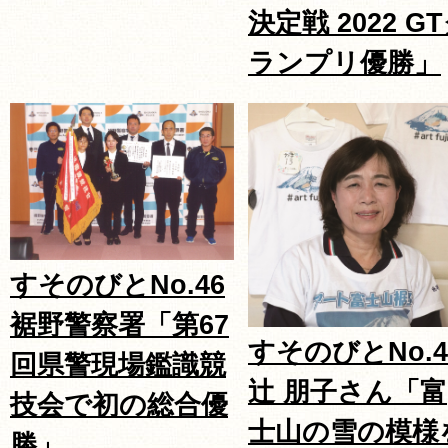
決定戦 2022 G
ランプリ優勝」
すそのびとNo.46
裾野警察署「第67
すそのびとNo.4
回県警現場鑑識競
辻 朋子さん「富
技会で初の総合優
士山の雪の模様
勝」