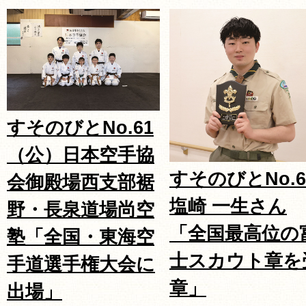
すそのびとNo.61
（公）日本空手協
すそのびとNo.6
会御殿場西支部裾
塩崎 一生さん
野・長泉道場尚空
「全国最高位の
塾「全国・東海空
士スカウト章を
手道選手権大会に
章」
出場」