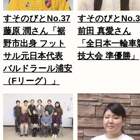
すそのびとNo.37
すそのびとNo.3
藤原 潤さん「裾
前田 真愛さん
野市出身 フット
「全日本一輪車
サル元日本代表
技大会 準優勝」
バルドラール浦安
（Fリーグ）」