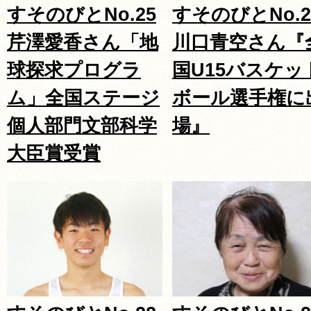
すそのびとNo.25
すそのびとNo.2
芹澤愛香さん「地
川口青空さん『
球探求プログラ
国U15バスケッ
ム」全国ステージ
ボール選手権に
個人部門文部科学
場』
大臣賞受賞