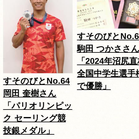
すそのびとNo.6
駒田 つかささ
「2024年沼尻直
全国中学生選手
すそのびとNo.64
で優勝」
岡田 奎樹さん
「パリオリンピッ
ク セーリング競
技銀メダル」