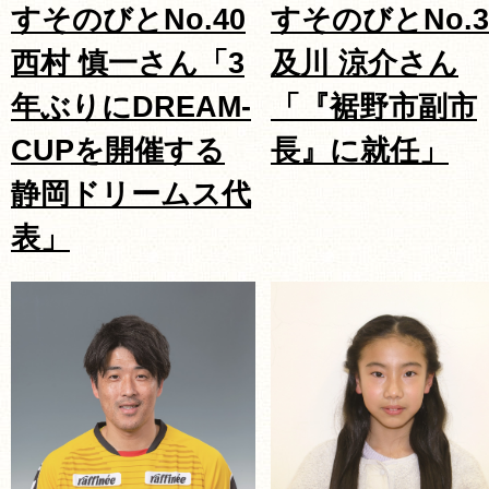
すそのびとNo.40
すそのびとNo.3
西村 慎一さん「3
及川 涼介さん
年ぶりにDREAM-
「『裾野市副市
CUPを開催する
長』に就任」
静岡ドリームス代
表」