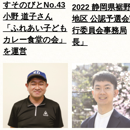
すそのびとNo.43
2022 静岡県裾
小野 道子さん
地区 公認予選会
「ふれあい子ども
行委員会事務局
カレー食堂の会」
長」
を運営