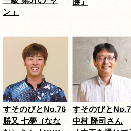
ー級 第5代チャ
勝」
ン」
すそのびとNo.76
すそのびとNo.7
勝又 七夢（なな
中村 隆司さん