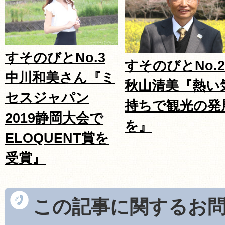
すそのびとNo.3
すそのびとNo.2
中川和美さん『ミ
秋山清美『熱い
セスジャパン
持ちで観光の発
2019静岡大会で
を』
ELOQUENT賞を
受賞』
この記事に関するお