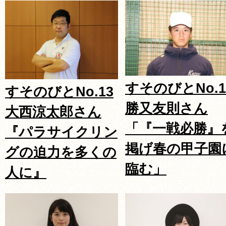
すそのびとNo.1
すそのびとNo.13
勝又友則さん
大西涼太郎さん
「『一戦必勝』
『パラサイクリン
掲げ春の甲子園
グの迫力を多くの
臨む」
人に』