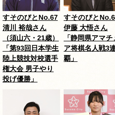
すそのびとNo.67
すそのびとNo.6
清川 裕哉さん
伊藤 大悟さん
（須山六・21歳）
「静岡県アマチ
「第93回日本学生
ア将棋名人戦3
陸上競技対校選手
覇」
権大会 男子やり
投げ優勝」