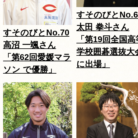
すそのびとNo.6
太田 拳斗さん
すそのびとNo.70
「第19回全国高
高沼 一颯さん
学校囲碁選抜大
「第62回愛媛マラ
に出場」
ソン で優勝」