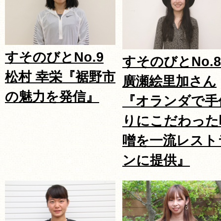
すそのびとNo.9
すそのびとNo.8
松村 幸栄『裾野市
廣瀬絵里加さん
の魅力を発信』
『オランダで手
りにこだわった
噌を一流レスト
ンに提供』