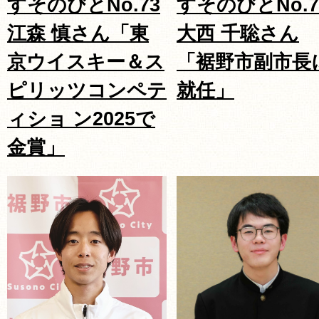
すそのびとNo.73
すそのびとNo.7
江森 慎さん「東
大西 千聡さん
京ウイスキー＆ス
「裾野市副市長
ピリッツコンペテ
就任」
ィショ ン2025で
金賞」