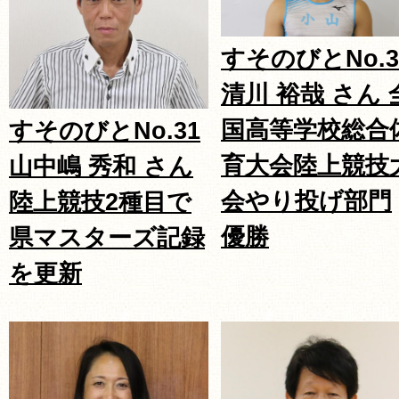
すそのびとNo.3
清川 裕哉 さん 
国高等学校総合
すそのびとNo.31
育大会陸上競技
山中嶋 秀和 さん
会やり投げ部門
陸上競技2種目で
優勝
県マスターズ記録
を更新