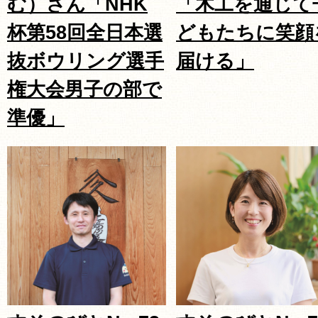
む）さん「NHK
「木工を通じて
杯第58回全日本選
どもたちに笑顔
抜ボウリング選手
届ける」
権大会男子の部で
準優」