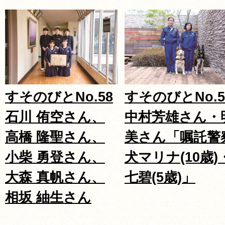
すそのびとNo.5
すそのびとNo.58
中村芳雄さん・
石川 侑空さん、
美さん「嘱託警
高橋 隆聖さん、
犬マリナ(10歳)
小柴 勇登さん、
七碧(5歳)」
大森 真帆さん、
相坂 紬生さん