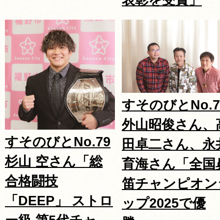
すそのびとNo.7
外山昭俊さん、
すそのびとNo.79
田卓二さん、永
杉山 空さん「総
育海さん「全国
合格闘技
笛チャンピオン
「DEEP」 ストロ
ップ2025で優