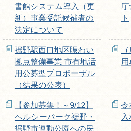
書館システム導入（更
庁
新）事業受託候補者の
ト
決定について
裾野駅西口地区賑わい
（
拠点整備事業 市有地活
用
用公募型プロポーザル
（結果の公表）
【参加募集！～9/12】
令
ヘルシーパーク裾野・
入
裾野市運動公園への民