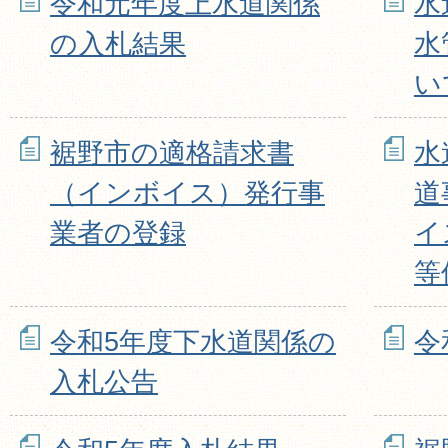
令和元年度上水道関係
水
の入札結果
水
い
裾野市の適格請求書
水
（インボイス）発行事
道
業者の登録
イ
等
令和5年度下水道関係の
令
入札公告