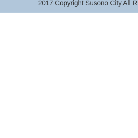
2017 Copyright Susono City,All R