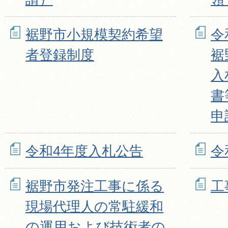
裾野市小規模契約希望
令
者登録制度
裾
入
書
申
令和4年度入札公告
令
裾野市発注工事に係る
工
現場代理人の常駐緩和
の運用および技術者の