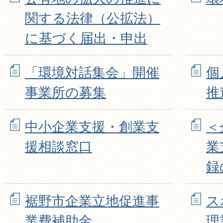
関する法律（公拡法）
に基づく届出・申出
「環境対話集会」開催
個
事業所の募集
推
中小企業支援・創業支
＜
援相談窓口
業
録
裾野市企業立地促進事
ス
業費補助金
理