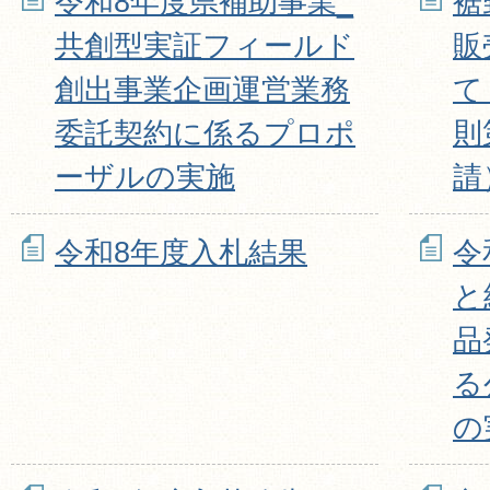
令和8年度県補助事業_
裾
共創型実証フィールド
販
創出事業企画運営業務
て
委託契約に係るプロポ
則
ーザルの実施
請
令和8年度入札結果
令
と
品
る
の