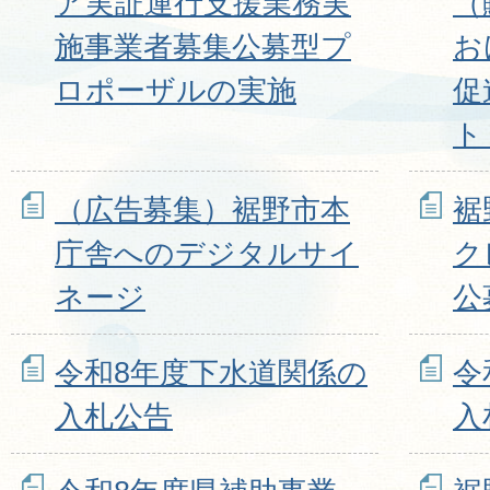
ア実証運行支援業務実
（
施事業者募集公募型プ
お
ロポーザルの実施
促
ト
（広告募集）裾野市本
裾
庁舎へのデジタルサイ
ク
ネージ
公
令和8年度下水道関係の
令
入札公告
入