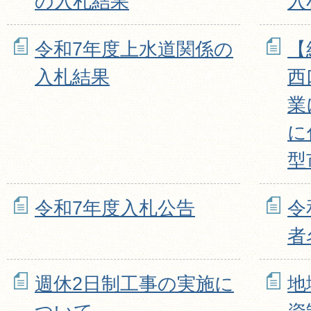
の入札結果
入
令和7年度上水道関係の
【
入札結果
西
業
に
型
令和7年度入札公告
令
者
週休2日制工事の実施に
地