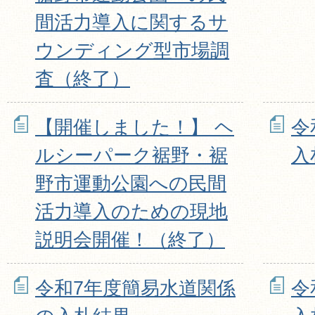
間活力導入に関するサ
ウンディング型市場調
査（終了）
【開催しました！】 ヘ
令
ルシーパーク裾野・裾
入
野市運動公園への民間
活力導入のための現地
説明会開催！（終了）
令和7年度簡易水道関係
令