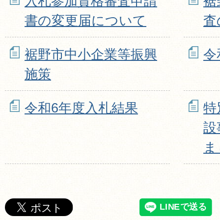
入札参加資格審査申請
裾
書の変更届について
査
裾野市中小企業等振興
令
施策
令和6年度入札結果
特
設
ま