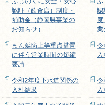
ふじのくに安全・安心
ふ
認証（飲食店）制度・
認
補助金（静岡県事業の
度
お知らせ）
業
まん延防止等重点措置
令
に伴う営業時間の短縮
入
要請
令和2年度下水道関係の
令
入札結果
入