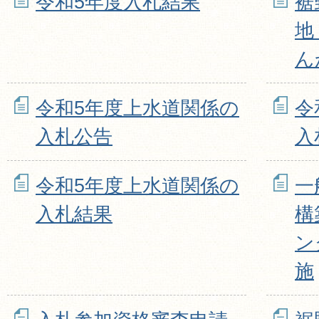
令和5年度入札結果
裾
地
ん
令和5年度上水道関係の
令
入札公告
入
令和5年度上水道関係の
一
入札結果
構
ン
施