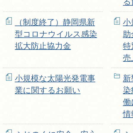
る
（制度終了）静岡県新
小
型コロナウイルス感染
助
拡大防止協力金
特
売
小規模な太陽光発電事
新
業に関するお願い
染
働
情