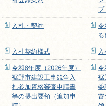
プ
入札・契約
令
る
入札契約様式
入
令和8年度（2026年度）
令
裾野市建設工事競争入
裾
札参加資格審査申請書
委
等の提出要領（追加申
審
請）
領