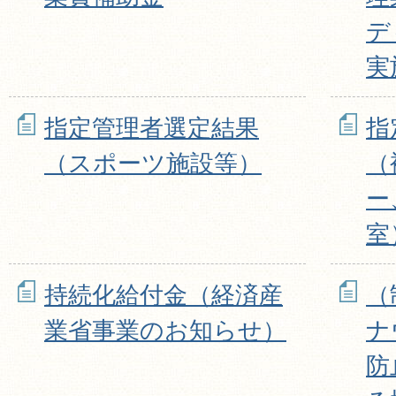
デ
実
指定管理者選定結果
指
（スポーツ施設等）
（
ー
室
持続化給付金（経済産
（
業省事業のお知らせ）
ナ
防