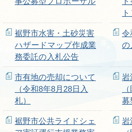
事公募型プロポーザル
ト
ト
裾野市水害・土砂災害
令
ハザードマップ作成業
の
務委託の入札公告
市有地の売却について
岩
（令和8年8月28日入
（
札）
募
裾野市公共ライドシェ
岩