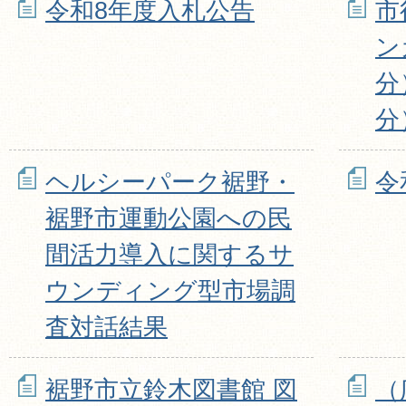
令和8年度入札公告
市
ン
分
分
ヘルシーパーク裾野・
令
裾野市運動公園への民
間活力導入に関するサ
ウンディング型市場調
査対話結果
裾野市立鈴木図書館 図
（