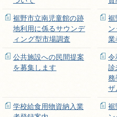
ついて
資
裾野市立南児童館の跡
裾
地利用に係るサウンデ
ン
ィング型市場調査
業
公共施設への民間提案
令
を募集します
診
務
ザ
学校給食用物資納入業
裾
者登録案内
ン