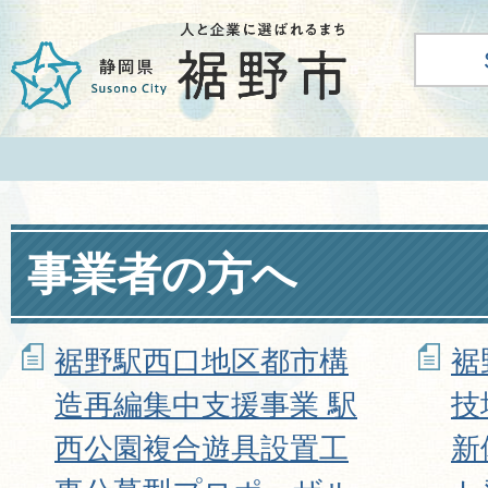
事業者の方へ
裾野駅西口地区都市構
裾
造再編集中支援事業 駅
技
西公園複合遊具設置工
新