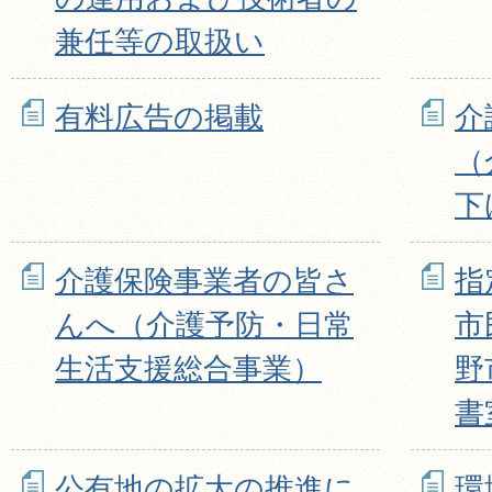
兼任等の取扱い
有料広告の掲載
介
（
下
介護保険事業者の皆さ
指
んへ（介護予防・日常
市
生活支援総合事業）
野
書
公有地の拡大の推進に
環