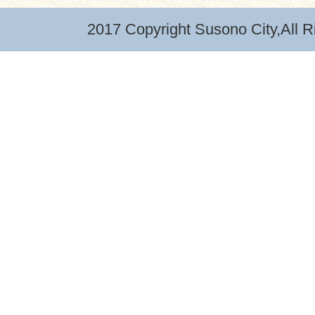
2017 Copyright Susono City,All R