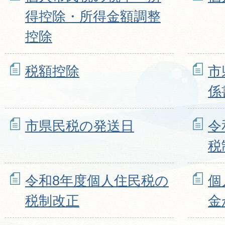
得控除・所得金額調整
控除
税額控除
市
係
市県民税の発送日
令
税
令和8年度個人住民税の
個
税制改正
金