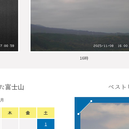
16時
た富士山
ベスト
1月
1