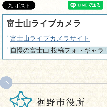
3 投稿情報
富士山ライブカメラ
(1)必須事項 撮影日、撮影場所
富士山ライブカメラサイト
ネーム可）、コメント ※記入
自慢の富士山 投稿フォトギャラ
公開されます。
(2)任意事項 電話、メールアド
には公開されない。
4 投稿方法