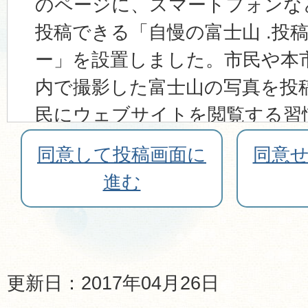
のページに、スマートフォンな
投稿できる「自慢の富士山 .投
ー」を設置しました。市民や本
内で撮影した富士山の写真を投
民にウェブサイトを閲覧する習
富士山がある景色に愛着を持っ
同意して投稿画面に
同意
に、市外の閲覧者に本市の魅力
進む
の拡大を図ります。
2 募集内容
更新日：2017年04月26日
裾野市内で撮影された富士山の