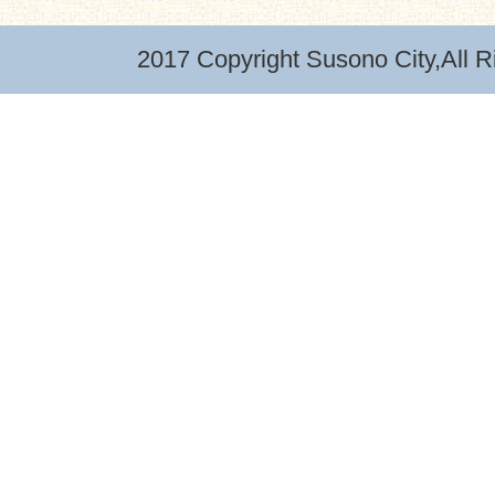
6 募集期間
2017 Copyright Susono City,All R
平成28年3月27日（月曜日）か
7 作品掲載期間
市が掲載を決定以降3年以内
8 注意事項
・応募者以外が所有する著作権
他一切の権利を侵害するもの及