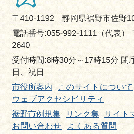
裾野市公式ウェブサイト内の富
のページの「自慢の富士山 投
〒410-1192 静岡県裾野市佐野1
ー」にある専用フォームから投
電話番号:055-992-1111（代表） 
※画像ファイル及びサイズは問
2640
の都合上、画像サイズなどを編
受付時間:8時30分～17時15分 
ます。
日、祝日
市役所案内
このサイトについて
5 投稿回数
ウェブアクセシビリティ
1回の投稿につき1枚、1人何回
裾野市例規集
リンク集
サイト
す。
お問い合わせ
よくある質問