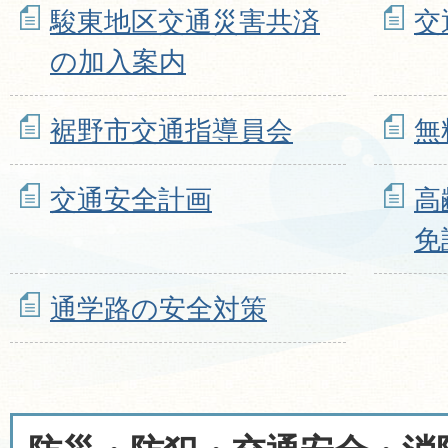
駿東地区交通災害共済
交
の加入案内
裾野市交通指導員会
無
交通安全計画
高
免
通学路の安全対策