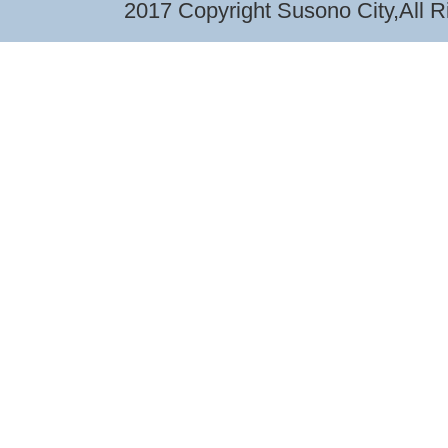
2017 Copyright Susono City,All R