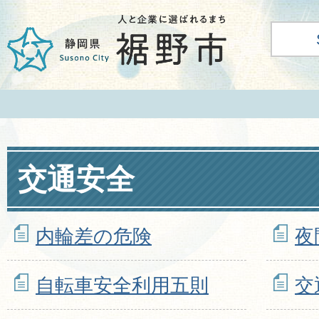
交通安全
内輪差の危険
夜
自転車安全利用五則
交