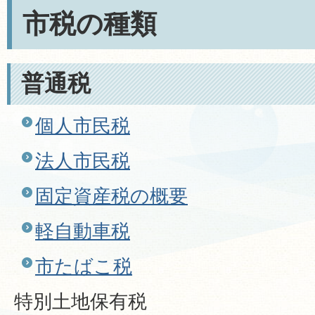
市税の種類
普通税
個人市民税
法人市民税
固定資産税の概要
軽自動車税
市たばこ税
特別土地保有税