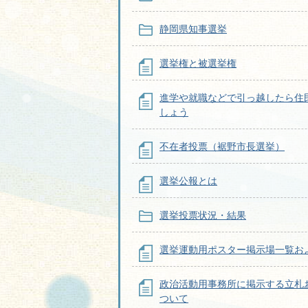
静岡県知事選挙
選挙権と被選挙権
進学や就職などで引っ越したら住
しょう
不在者投票（裾野市長選挙）
選挙公報とは
選挙投票状況・結果
選挙運動用ポスター掲示場一覧お
政治活動用事務所に掲示する立札
ついて