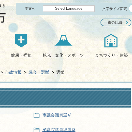
本文へ
Select Language
文字サイズ変更
市の組織
健康・福祉
観光・文化・スポーツ
まちづくり・建築
市政情報
議会・選挙
選挙
市議会議員選挙
衆議院議員総選挙