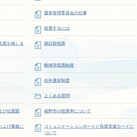
選挙管理委員会の仕事
投票するには
民票を移しま
期日前投票
郵便等投票制度
在外選挙制度
よくある質問
よび位置図
裾野市の投票率について
および看板に
コミュニケーションボードと投票支援カードに
ついて