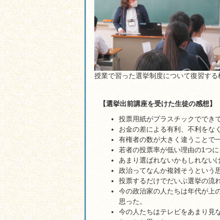
授業で習った選挙制度について復習する
【選挙出前講座を受けた生徒の感想】
投票用紙がプラスチックででき
お金の差による有利、不利をな
有権者の数が大きく違うことで
若者の投票率が低い理由の1つ
あまり選ばれないかもしれない
政治ってなんか複雑そうという
投票するだけでだいぶ選挙の流
今の政治家の人たちは年代が上
思った。
今の人たちはテレビをあまり見