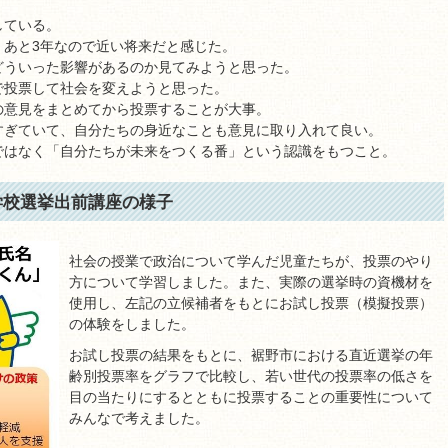
している。
、あと3年なので近い将来だと感じた。
どういった影響があるのか見てみようと思った。
で投票して社会を変えようと思った。
の意見をまとめてから投票することが大事。
すぎていて、自分たちの身近なことも意見に取り入れて良い。
ではなく「自分たちが未来をつくる番」という認識をもつこと。
学校選挙出前講座の様子
社会の授業で政治について学んだ児童たちが、投票のやり
方について学習しました。また、実際の選挙時の資機材を
使用し、左記の立候補者をもとにお試し投票（模擬投票）
の体験をしました。
お試し投票の結果をもとに、裾野市における直近選挙の年
齢別投票率をグラフで比較し、若い世代の投票率の低さを
目の当たりにするとともに投票することの重要性について
みんなで考えました。