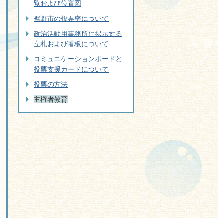
覧および位置図
裾野市の投票率について
政治活動用事務所に掲示する
立札および看板について
コミュニケーションボードと
投票支援カードについて
投票の方法
主権者教育