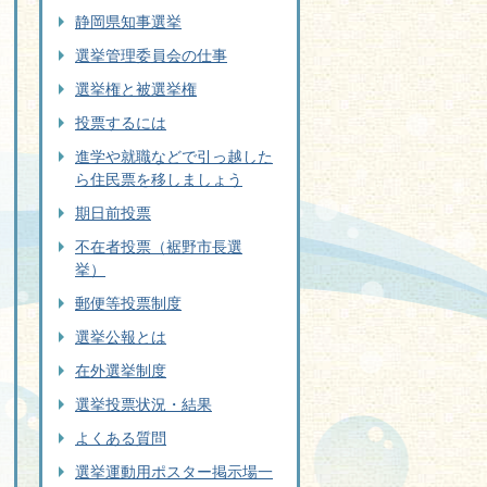
静岡県知事選挙
選挙管理委員会の仕事
選挙権と被選挙権
投票するには
進学や就職などで引っ越した
ら住民票を移しましょう
期日前投票
不在者投票（裾野市長選
挙）
郵便等投票制度
選挙公報とは
在外選挙制度
選挙投票状況・結果
よくある質問
選挙運動用ポスター掲示場一