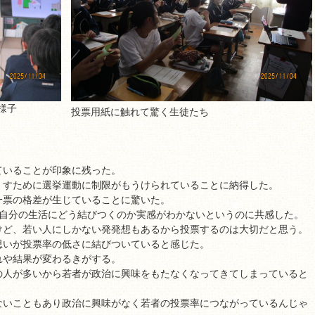
様子
投票用紙に触れて驚く生徒たち
ていることが印象に残った。
くすために選挙運動に制限がもうけられていることに納得した。
一票の格差が生じていることに驚いた。
に自分の生活にどう結びつくのか実感がわかないというのに共感した。
けど、若い人にしかない発発想もあるから投票するのは大切だと思う。
思いが投票率の低さに結びついていると感じた。
れや結果が変わるきがする。
の人が多いから若者が政治に興味をもたなくなってきてしまっていると
ないこともあり政治に興味がなく若者の投票率につながっているんじゃ