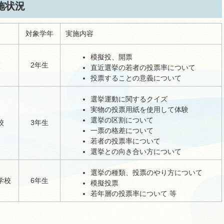
施状況
対象学年
実施内容
模擬投、開票
校
2年生
直近選挙の若者の投票率について
投票することの意義について
選挙運動に関するクイズ
実物の投票用紙を使用して体験
選挙の区割について
校
3年生
一票の格差について
若者の投票率について
選挙との向き合い方について
選挙の種類、投票のやり方について
学校
6年生
模擬投票
若年層の投票率について 等