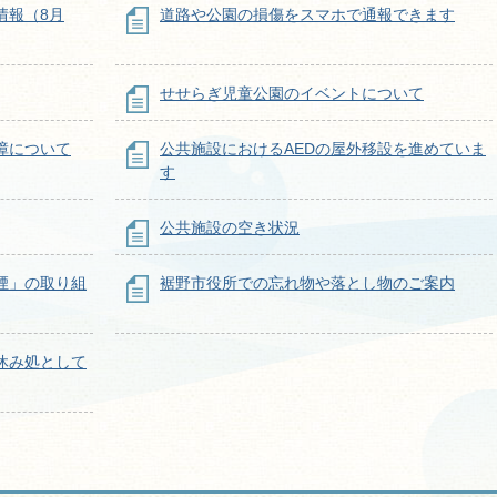
情報（8月
道路や公園の損傷をスマホで通報できます
せせらぎ児童公園のイベントについて
障について
公共施設におけるAEDの屋外移設を進めていま
す
公共施設の空き状況
煙」の取り組
裾野市役所での忘れ物や落とし物のご案内
休み処として