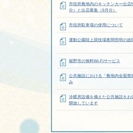
市役所敷地内のキッチンカー出店
分）と出店募集（9月分）
市役所駐車場の使用について
運動公園陸上競技場夜間照明の故
裾野市の無料Wi-Fiサービス
公共施設における「敷地内全面禁
み
冷暖房設備を備えた公共施設をお
開放しています