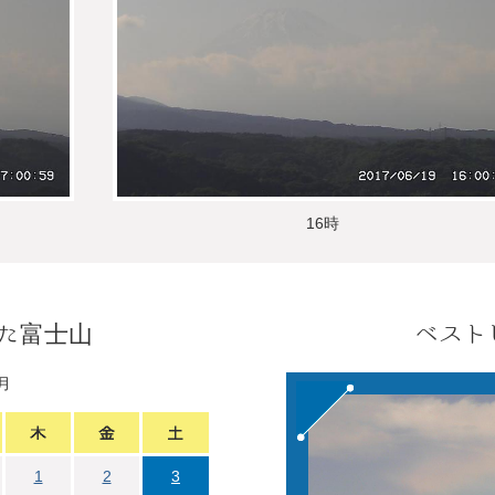
16時
た富士山
ベスト
6月
1
2
3