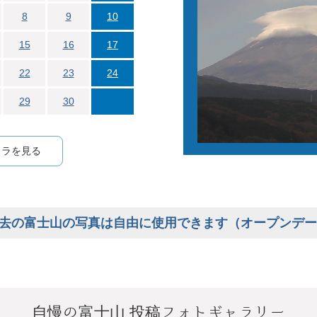
8
9
10
15
16
17
22
23
24
29
30
メラを見る
去の富士山の写真は自由に使用できます（オープンデー
自慢の富士山 投稿フォトギャラリー