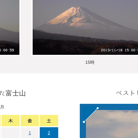
15時
た富士山
ベスト
1月
1
2