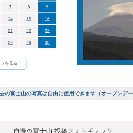
7
8
9
14
15
16
21
22
23
28
29
30
メラを見る
去の富士山の写真は自由に使用できます（オープンデー
自慢の富士山 投稿フォトギャラリー