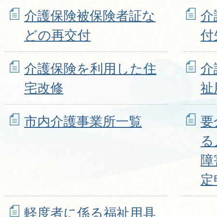
介護保険被保険者証な
介
どの再交付
付
介護保険を利用した住
介
宅改修
祉
市内介護事業所一覧
要
る
障
定
軽度者に係る福祉用具