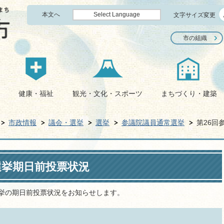
本文へ
Select Language
文字サイズ変更
市の組織
健康・福祉
観光・文化・スポーツ
まちづくり・建築
市政情報
議会・選挙
選挙
参議院議員通常選挙
第26回
選挙期日前投票状況
選挙の期日前投票状況をお知らせします。