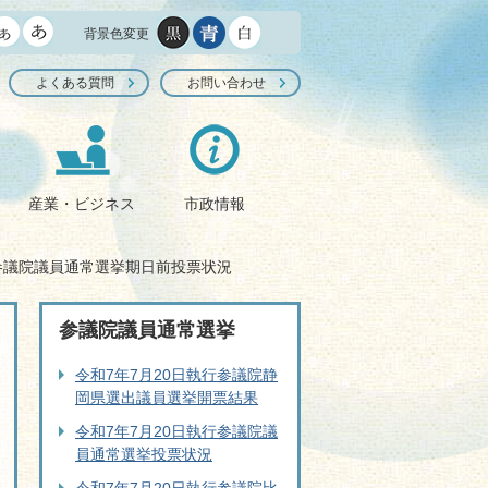
背景色変更
よくある質問
お問い合わせ
産業・ビジネス
市政情報
参議院議員通常選挙期日前投票状況
参議院議員通常選挙
令和7年7月20日執行参議院静
岡県選出議員選挙開票結果
令和7年7月20日執行参議院議
員通常選挙投票状況