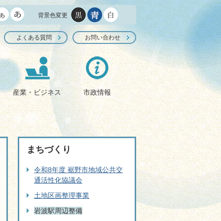
背景色変更
よくある質問
お問い合わせ
産業・ビジネス
市政情報
まちづくり
令和8年度 裾野市地域公共交
通活性化協議会
土地区画整理事業
岩波駅周辺整備