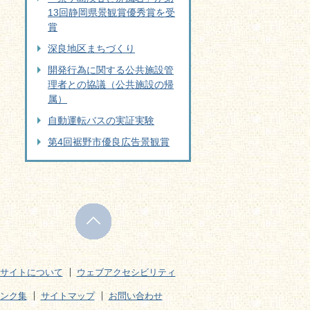
13回静岡県景観賞優秀賞を受
賞
深良地区まちづくり
開発行為に関する公共施設管
理者との協議（公共施設の帰
属）
自動運転バスの実証実験
第4回裾野市優良広告景観賞
サイトについて
ウェブアクセシビリティ
ンク集
サイトマップ
お問い合わせ