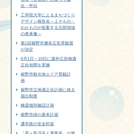
出・申出
工学院大学によるまちづくり
デザイン報告会～よそもの・
わかものが提案する北部地域
の将来像～
第1回裾野市優良広告景観賞
が決定
9月1日～10日に屋外広告物適
正化旬間を実施
裾野市観光地エリア景観計
画
裾野市立地適正化計画に係る
届出制度
橋梁個別施設計画
裾野市緑の基本計画
通学路の安全対策
「景ヶ島渓谷と屏風岩」が第