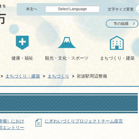
本文へ
Select Language
文字サイズ変更
市の組織
健康・福祉
観光・文化・スポーツ
まちづくり・建築
まちづくり・建築
まちづくり
岩波駅周辺整備
整備）におけ
にぎわいづくりプロジェクトチーム提言
前エントリー