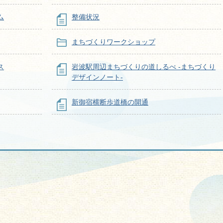
ム
整備状況
まちづくりワークショップ
ス
岩波駅周辺まちづくりの道しるべ -まちづくり
デザインノート‐
新御宿横断歩道橋の開通