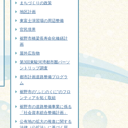
まちづくりの政策
地区計画
東富士演習場の周辺整備
官民境界
裾野市橋梁長寿命化修繕計
画
屋外広告物
第3回東駿河湾都市圏パーソ
ントリップ調査
都市計画道路整備プログラ
ム
裾野市の“ふじのくに”のフロ
ンティアを拓く取組
裾野市の道路整備事業に係る
「社会資本総合整備計画」
公有地の拡大の推進に関する
法律（公拡法）に基づく届