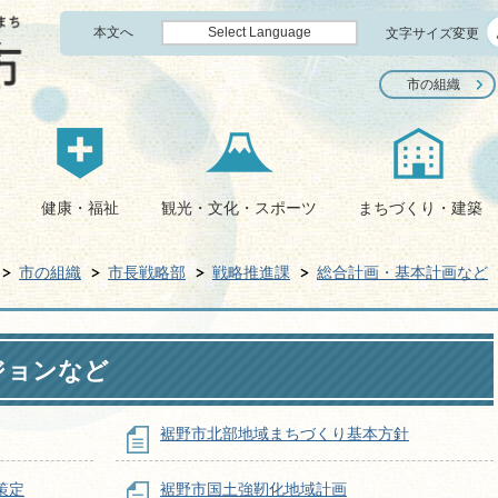
本文へ
Select Language
文字サイズ変更
市の組織
健康・福祉
観光・文化・スポーツ
まちづくり・建築
市の組織
市長戦略部
戦略推進課
総合計画・基本計画など
ジョンなど
裾野市北部地域まちづくり基本方針
策定
裾野市国土強靭化地域計画