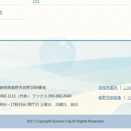
想
2 静岡県裾野市佐野1059番地
市役所案内
この
992-1111（代表） ファクス:055-992-2640
裾野市例規集
リ
30分～17時15分 閉庁日:土曜日、日曜日、祝日
2017 Copyright Susono City,All Rights Reserved.