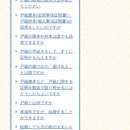
戸籍の附票の請求方法を教え
てください
戸籍謄本(全部事項証明書)・
戸籍抄本(個人事項証明書)の
請求をしたいのですが
戸籍の謄本や抄本は誰でも請
求できますか
戸籍の手続きをして、すぐに
証明がもらえますか
戸籍の届け出の「届け出人」
とは誰ですか
戸籍謄本など、戸籍に関する
証明を郵送で取り寄せるには
どうしたらよいですか
戸籍とは何ですか
未成年ですが、結婚すること
ができますか
結婚しても元の姓のままいら