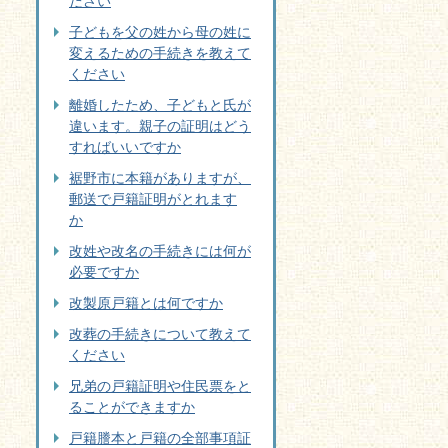
ださい
子どもを父の姓から母の姓に
変えるための手続きを教えて
ください
離婚したため、子どもと氏が
違います。親子の証明はどう
すればいいですか
裾野市に本籍がありますが、
郵送で戸籍証明がとれます
か
改姓や改名の手続きには何が
必要ですか
改製原戸籍とは何ですか
改葬の手続きについて教えて
ください
兄弟の戸籍証明や住民票をと
ることができますか
戸籍謄本と戸籍の全部事項証