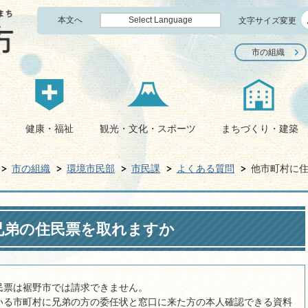
本文へ
Select Language
文字サイズ変更
市の組織
健康・福祉
観光・文化・スポーツ
まちづくり・建築
市の組織
環境市民部
市民課
よくある質問
他市町村に
兄弟の住民票を取れますか
民票は裾野市では請求できません。
いる市町村に兄弟の方の委任状と窓口に来た方の本人確認できる資料