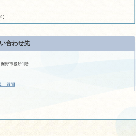
 )
い合わせ先
9 裾野市役所1階
見、質問