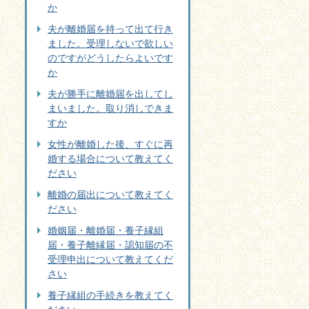
か
夫が離婚届を持って出て行き
ました。受理しないで欲しい
のですがどうしたらよいです
か
夫が勝手に離婚届を出してし
まいました。取り消しできま
すか
女性が離婚した後、すぐに再
婚する場合について教えてく
ださい
離婚の届出について教えてく
ださい
婚姻届・離婚届・養子縁組
届・養子離縁届・認知届の不
受理申出について教えてくだ
さい
養子縁組の手続きを教えてく