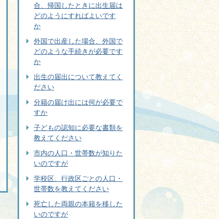
合、帰国したときに出生届は
どのようにすればよいです
か
外国で出産した場合、外国で
どのような手続きが必要です
か
出生の届出について教えてく
ださい
分籍の届け出には何が必要で
すか
子どもの認知に必要な書類を
教えてください
市内の人口・世帯数が知りた
いのですが
学校区、行政区ごとの人口・
世帯数を教えてください
死亡した両親の本籍を移した
いのですが