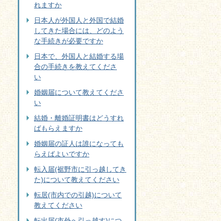
れますか
日本人が外国人と外国で結婚
してきた場合には、どのよう
な手続きが必要ですか
日本で、外国人と結婚する場
合の手続きを教えてくださ
い
婚姻届について教えてくださ
い
結婚・離婚証明書はどうすれ
ばもらえますか
婚姻届の証人は誰になっても
らえばよいですか
転入届(裾野市に引っ越してき
た)について教えてください
転居(市内での引越)について
教えてください
転出届(市外へ引っ越す)につ