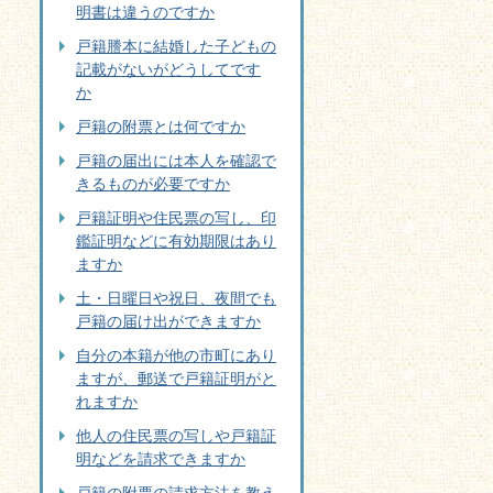
明書は違うのですか
戸籍謄本に結婚した子どもの
記載がないがどうしてです
か
戸籍の附票とは何ですか
戸籍の届出には本人を確認で
きるものが必要ですか
戸籍証明や住民票の写し、印
鑑証明などに有効期限はあり
ますか
土・日曜日や祝日、夜間でも
戸籍の届け出ができますか
自分の本籍が他の市町にあり
ますが、郵送で戸籍証明がと
れますか
他人の住民票の写しや戸籍証
明などを請求できますか