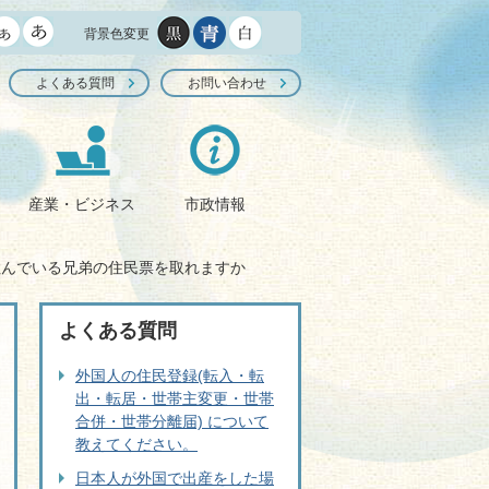
背景色変更
よくある質問
お問い合わせ
産業・ビジネス
市政情報
住んでいる兄弟の住民票を取れますか
よくある質問
外国人の住民登録(転入・転
出・転居・世帯主変更・世帯
合併・世帯分離届) について
教えてください。
日本人が外国で出産をした場