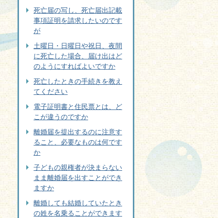
死亡届の写し、死亡届出記載
事項証明を請求したいのです
が
土曜日・日曜日や祝日、夜間
に死亡した場合、届け出はど
のようにすればよいですか
死亡したときの手続きを教え
てください
電子証明書と住民票とは、ど
こが違うのですか
離婚届を提出するのに注意す
ること、必要なものは何です
か
子どもの親権者が決まらない
まま離婚届を出すことができ
ますか
離婚しても結婚していたとき
の姓を名乗ることができます