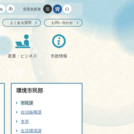
背景色変更
よくある質問
お問い合わせ
産業・ビジネス
市政情報
環境市民部
市民課
自治振興課
支所
生活環境課