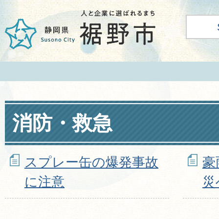
消防・救急
スプレー缶の爆発事故
豪
に注意
災