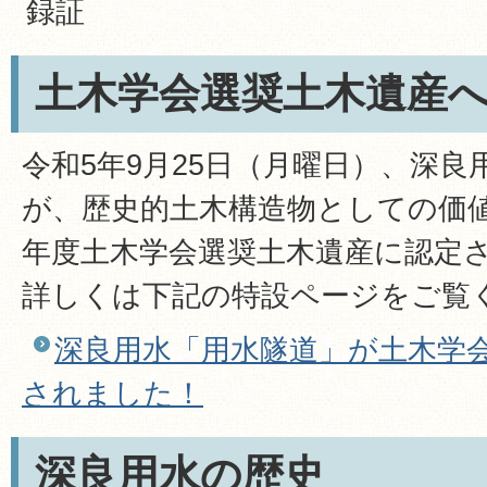
録証
土木学会選奨土木遺産
令和5年9月25日（月曜日）、深
が、歴史的土木構造物としての価
年度土木学会選奨土木遺産に認定
詳しくは下記の特設ページをご覧
深良用水「用水隧道」が土木学
されました！
深良用水の歴史