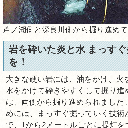
芦ノ湖側と深良川側から掘り進め
岩を砕いた炎と水 まっす
を！
大きな硬い岩には、油をかけ、火
水をかけて砕きやすくして掘り進
は、両側から掘り進められました
めには、まっすぐ掘っていく技術
で、1から2メートルごとに提灯を