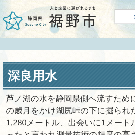
深良用水
芦ノ湖の水を静岡県側へ流すために、
の歳月をかけ湖尻峠の下に掘られ
1,280メートル、出会いに1メー
ったと言われ測量技術の精度の高