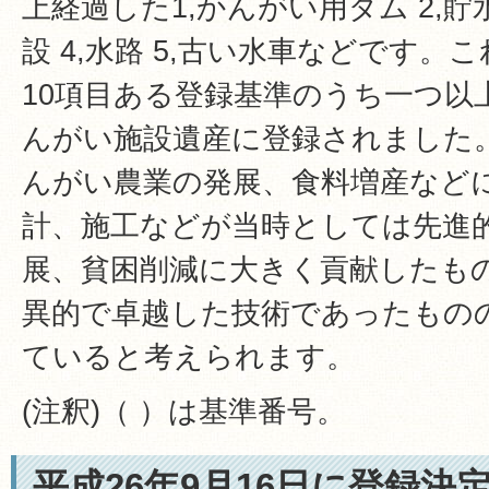
上経過した1,かんがい用ダム 2,貯
設 4,水路 5,古い水車などです
10項目ある登録基準のうち一つ以
んがい施設遺産に登録されました。
んがい農業の発展、食料増産などに
計、施工などが当時としては先進的
展、貧困削減に大きく貢献したもの
異的で卓越した技術であったもの
ていると考えられます。
(注釈)（ ）は基準番号。
平成26年9月16日に登録決