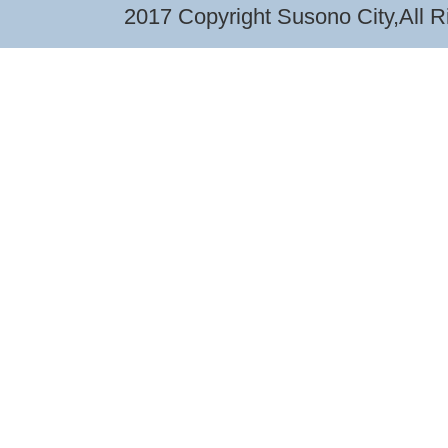
2017 Copyright Susono City,All R