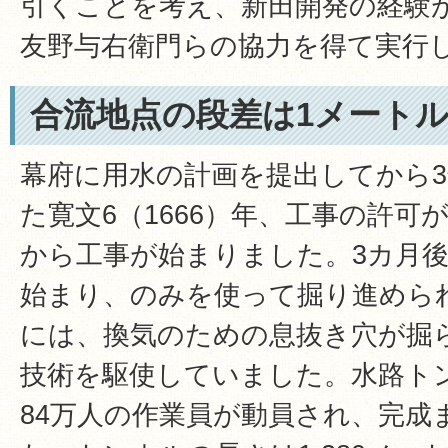
引くことを考え、新田開発の経験
友野与右衛門らの協力を得て実行
合流地点の段差は1メート
幕府に用水の計画を提出してから
た寛文6（1666）年、工事の許可
から工事が始まりました。3カ月
始まり、のみを使って掘り進めら
には、換気のための息抜き穴が掘
技術を駆使していました。水路ト
84万人の作業員が動員され、完成