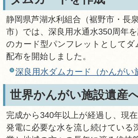
静岡県芦湖水利組合（裾野市・長
市）では、深良用水通水350周年
のカード型パンフレットとしてダ
配布を開始しました。
深良用水ダムカード（かんがい
世界かんがい施設遺産
完成から340年以上が経過し、現
発電に必要な水を流し続けている