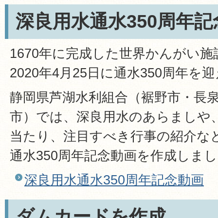
深良用水通水350周年記
1670年に完成した世界かんがい
2020年4月25日に通水350周年を
静岡県芦湖水利組合（裾野市・長
市）では、深良用水のあらましや
当たり、注目すべき行事の紹介な
通水350周年記念動画を作成しま
深良用水通水350周年記念動画
ダムカードを作成