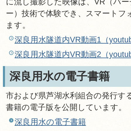
に流し撮影した映像は、VR（バ
ー）技術で体験でき、スマートフ
ます。
深良用水隧道内VR動画1（youtu
深良用水隧道内VR動画2（youtu
深良用水の電子書籍
市および県芦湖水利組合の発行す
書籍の電子版を公開しています。
深良用水の電子書籍