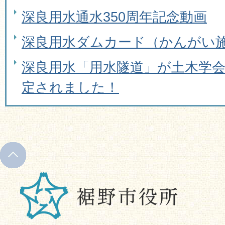
深良用水通水350周年記念動画
深良用水ダムカード（かんがい
深良用水「用水隧道」が土木学
定されました！