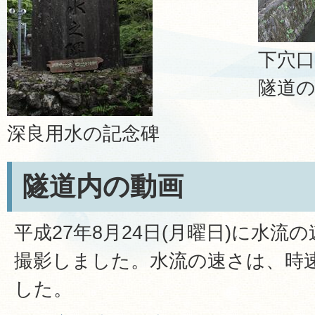
下穴
隧道
深良用水の記念碑
隧道内の動画
平成27年8月24日(月曜日)に水
撮影しました。水流の速さは、時
した。