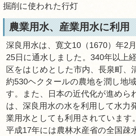
掘削に使われた行灯
農業用水、産業用水に利用
深良用水は、寛文10（1670）年2
25日に通水しました。340年以上
区をはじめとした市内、長泉町、
約530ヘクタールの農地を潤し地
す。また、日本の近代化が進めら
は、深良用水の水を利用して水力
業用水としても利用されています
平成17年には農林水産省の全国疎