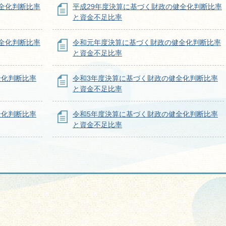
全化判断比率
平成29年度決算に基づく財政の健全化判断比率
と資金不足比率
全化判断比率
令和元年度決算に基づく財政の健全化判断比率
と資金不足比率
全化判断比率
令和3年度決算に基づく財政の健全化判断比率
と資金不足比率
全化判断比率
令和5年度決算に基づく財政の健全化判断比率
と資金不足比率