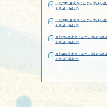
平成28年度決算に基づく財政の健
と資金不足比率
平成30年度決算に基づく財政の健
と資金不足比率
令和2年度決算に基づく財政の健
と資金不足比率
令和4年度決算に基づく財政の健
と資金不足比率