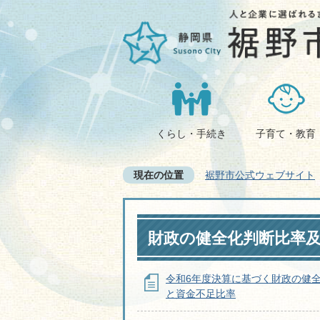
くらし・手続き
子育て・教育
現在の位置
裾野市公式ウェブサイト
財政の健全化判断比率
令和6年度決算に基づく財政の健
と資金不足比率