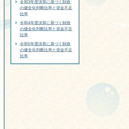
令和3年度決算に基づく財政
の健全化判断比率と資金不足
比率
令和4年度決算に基づく財政
の健全化判断比率と資金不足
比率
令和5年度決算に基づく財政
の健全化判断比率と資金不足
比率