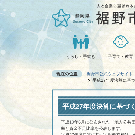
くらし・手続き
子育て・教育
現在の位置
裾野市公式ウェブサイト
平成27年度決算に基
平成27年度決算に基づ
平成19年6月に公布された「地方公共
率と資金不足比率を公表します。
平成27年度決算に基づく財政指標は