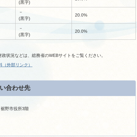
(黒字)
－
20.0%
(黒字)
－
20.0%
(黒字)
財政状況などは、総務省のWEBサイトをご覧ください。
料（外部リンク）
い合わせ先
9 裾野市役所3階