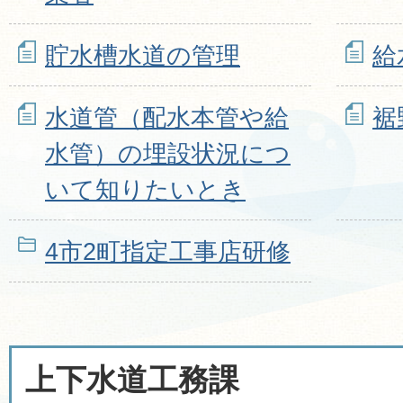
貯水槽水道の管理
給
水道管（配水本管や給
裾
水管）の埋設状況につ
いて知りたいとき
4市2町指定工事店研修
上下水道工務課