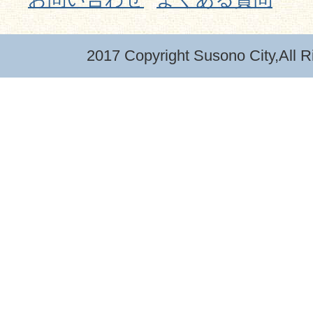
2017 Copyright Susono City,All R