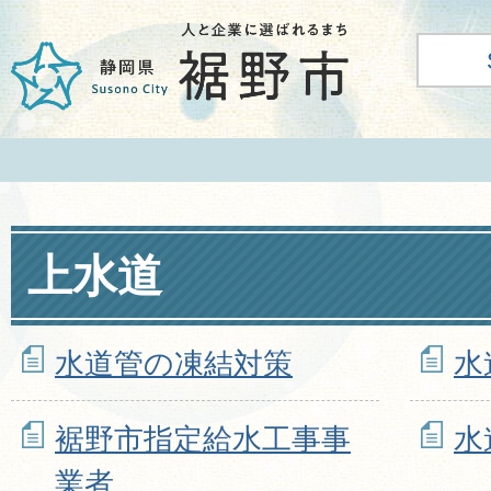
上水道
水道管の凍結対策
水
裾野市指定給水工事事
水
業者