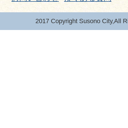
2017 Copyright Susono City,All R