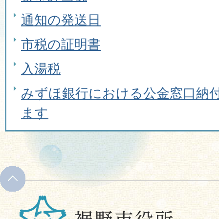
通知の発送日
市税の証明書
入湯税
みずほ銀行における公金窓口納
ます