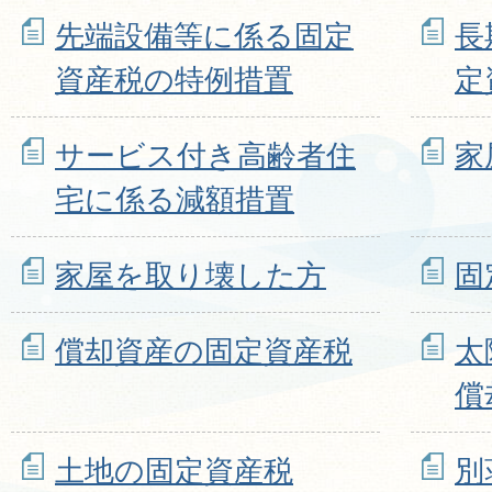
先端設備等に係る固定
長
資産税の特例措置
定
サービス付き高齢者住
家
宅に係る減額措置
家屋を取り壊した方
固
償却資産の固定資産税
太
償
土地の固定資産税
別