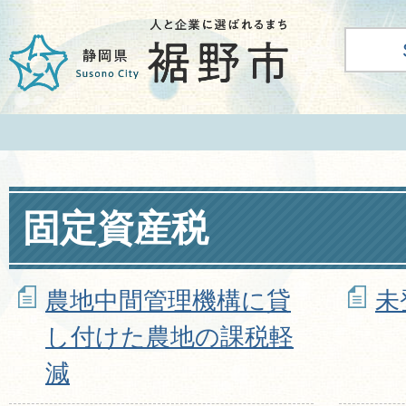
固定資産税
農地中間管理機構に貸
未
し付けた農地の課税軽
減