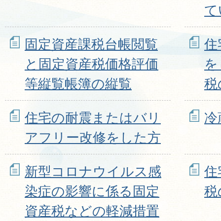
て
固定資産課税台帳閲覧
住
と固定資産税価格評価
を
等縦覧帳簿の縦覧
税
住宅の耐震またはバリ
冷
アフリー改修をした方
新型コロナウイルス感
住
染症の影響に係る固定
税
資産税などの軽減措置