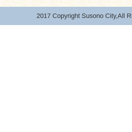
2017 Copyright Susono City,All R