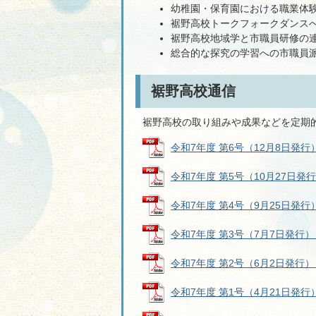
幼稚園・保育園における職業体
裾野高校トークフォークダンス
裾野高校地域学と市職員研修の
総合的な探究の学習への市職員派
裾野高校通信
裾野高校の取り組みや成果などを定期
令和7年度 第6号（12月8日発行） (
令和7年度 第5号（10月27日発行） 
令和7年度 第4号（9月25日発行） (
令和7年度 第3号（7月7日発行） (P
令和7年度 第2号（6月2日発行） (
令和7年度 第1号（4月21日発行） (