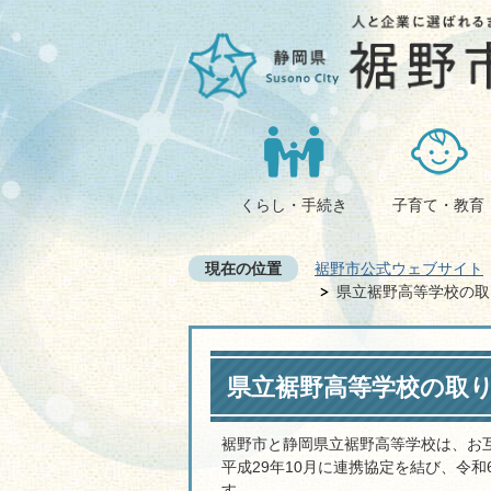
くらし・手続き
子育て・教育
現在の位置
裾野市公式ウェブサイト
県立裾野高等学校の取
県立裾野高等学校の取
裾野市と静岡県立裾野高等学校は、お
平成29年10月に連携協定を結び、令
す。