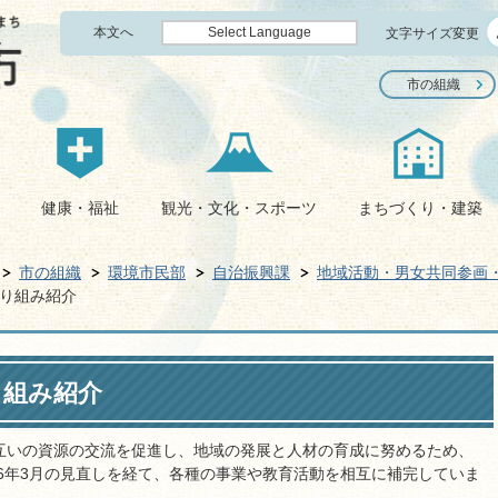
本文へ
Select Language
文字サイズ変更
市の組織
健康・福祉
観光・文化・スポーツ
まちづくり・建築
市の組織
環境市民部
自治振興課
地域活動・男女共同参画
り組み紹介
り組み紹介
互いの資源の交流を促進し、地域の発展と人材の育成に努めるため、
和6年3月の見直しを経て、各種の事業や教育活動を相互に補完していま