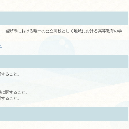
渡り、裾野市における唯一の公立高校として地域における高等教育の学
ト
関すること。
。
境に関すること。
関すること。