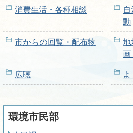
消費生活・各種相談
自
動
市からの回覧・配布物
地
画
広聴
よ
環境市民部