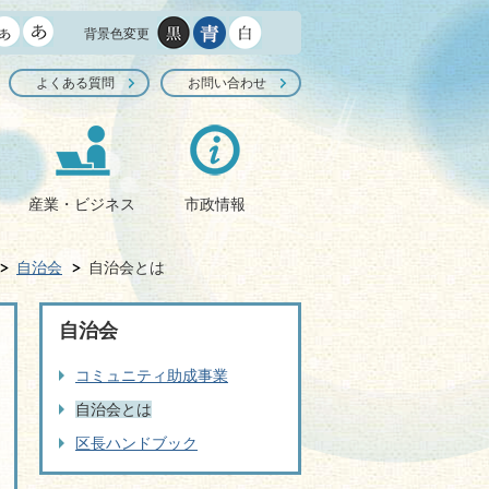
背景色変更
よくある質問
お問い合わせ
産業・ビジネス
市政情報
自治会
自治会とは
自治会
コミュニティ助成事業
自治会とは
区長ハンドブック