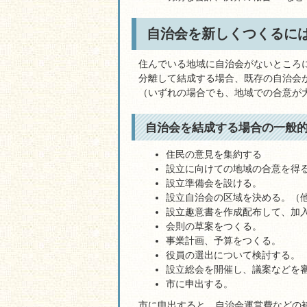
自治会を新しくつくるに
住んでいる地域に自治会がないところ
分離して結成する場合、既存の自治会
（いずれの場合でも、地域での合意が
自治会を結成する場合の一般
住民の意見を集約する
設立に向けての地域の合意を得
設立準備会を設ける。
設立自治会の区域を決める。（
設立趣意書を作成配布して、加
会則の草案をつくる。
事業計画、予算をつくる。
役員の選出について検討する。
設立総会を開催し、議案などを
市に申出する。
市に申出すると、自治会運営費などの