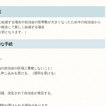
は
に結成する場合や自治会の世帯数が大きくなったため今の自治会から
が統合して新しく結成する場合
大切となります。）
的な手続
る。
他の自治会の区域と重複しないこと）
入申し込みを受ける。（賛同を受ける）
審議、決定されて自治会が発足する。
補助が受けられる場合があります。