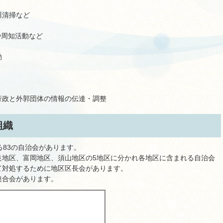
川清掃など
や周知活動など
動
行政と外郭団体の情報の伝達・調整
組織
る83の自治会があります。
良地区、富岡地区、須山地区の5地区に分かれ各地区に含まれる自治会
て対処するために地区区長会があります。
連合会があります。