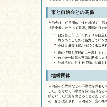
市と自治会との関係
自治会は、任意団体ですが地域で生活
行政全般にわたって緊密な関係が保た
自治会と市は、それぞれが自立
境をつくるために協力していき
市は自治会活動が活発に運営さ
市の情報を積極的に公表します
自治会公民館の整備に助成しま
地域活動に対する情報の提供を
地縁団体
自治会の公民館などの不動産を保有し
した。なぜなら不動産を自治会長など
続といった問題を生じることがあるか
の一部が改正され、自治会が一定の条