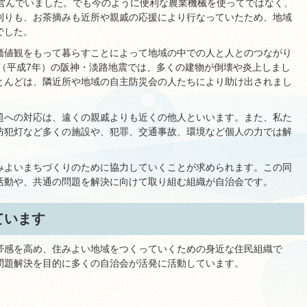
を営んでいました。でも今のように便利な農業機械を使ってではなく、
刈りも、お茶摘みも近所や親戚の応援により行なっていたため、地域
でした。
価値観をもって暮らすことによって地域の中での人と人とのつながり
年（平成7年）の阪神・淡路地震では、多くの建物が倒壊や炎上しまし
とんどは、隣近所や地域の自主防災会の人たちにより助け出されまし
題への対応は、遠くの親戚よりも近くの他人といいます。また、私た
防犯灯など多くの施設や、犯罪、交通事故、環境など個人の力では解
みよいまちづくりのために協力していくことが求められます。この同
活動や、共通の問題を解決に向けて取り組む組織が自治会です。
ています
帯感を高め、住みよい地域をつくっていくための身近な住民組織で
問題解決を目的に多くの自治会が活発に活動しています。