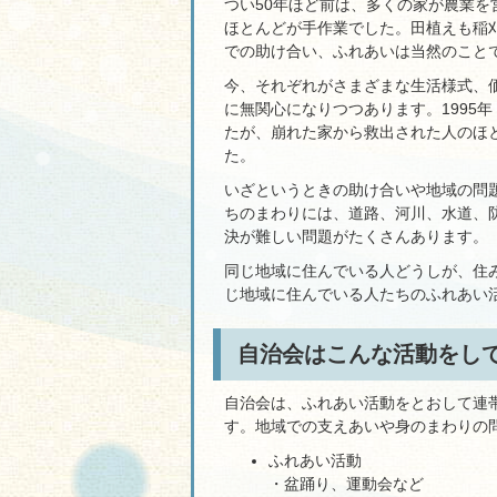
つい50年ほど前は、多くの家が農業
ほとんどが手作業でした。田植えも稲
での助け合い、ふれあいは当然のこと
今、それぞれがさまざまな生活様式、
に無関心になりつつあります。1995
たが、崩れた家から救出された人のほ
た。
いざというときの助け合いや地域の問
ちのまわりには、道路、河川、水道、
決が難しい問題がたくさんあります。
同じ地域に住んでいる人どうしが、住
じ地域に住んでいる人たちのふれあい
自治会はこんな活動をし
自治会は、ふれあい活動をとおして連
す。地域での支えあいや身のまわりの
ふれあい活動
・盆踊り、運動会など