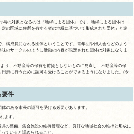
格付与の対象となるのは『地縁による団体』です。地縁による団体は
一定の区域に住所を有する者の地縁に基づいて形成された団体」と定
で、構成員になれる団体ということです。青年団や婦人会などのよう
趣味のサークルのように活動の内容が限定された団体は対象になりま
により、不動産等の保有を前提としないものに見直し、不動産等の保
を円滑に行うために認可を受けることができるようになりました。(令
る要件
団体のある市長の認可を受ける必要があります。
られます。
環境の整備、集会施設の維持管理など、良好な地域社会の維持と形成に
行っていると認められること。