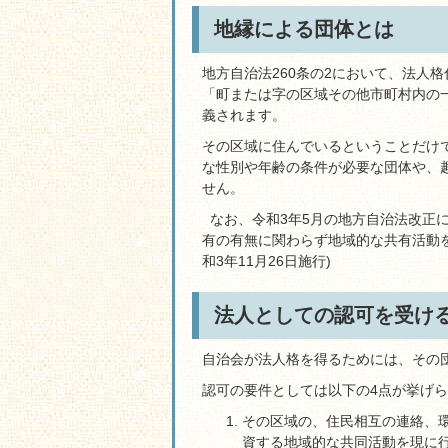
地縁による団体とは
地方自治法260条の2において、法人
「町または字の区域その他市町村内の
義されます。
その区域に住んでいるということだけ
な性別や年齢の条件が必要な団体や、
せん。
なお、令和3年5月の地方自治法改正
有の有無に関わらず地域的な共有活動
和3年11月26日施行)
法人としての認可を受け
自治会が法人格を得るためには、その
認可の要件としては以下の4点が挙げ
その区域の、住民相互の連絡、
資する地域的な共同活動を現に