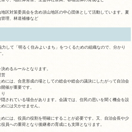
山地区対策委員会を含め須山地区の中心団体として活動しています。夏
地管理、林道補修など
協力して「明るく住みよいまち」をつくるための組織なので、分かり
す。
を決めるルールとなります。
運営
ためには、合意形成の場としての総会や総会の議決にしたがって自治会
の開催が重要です。
くり
が隠されている場合があります。会議では、住民の思いを聞く機会を設
ためには欠かせません。
ためには、役員の役割を明確にすることが必要です。又、自治会長や少
は役員への重荷となり後継者の育成にも支障となります。