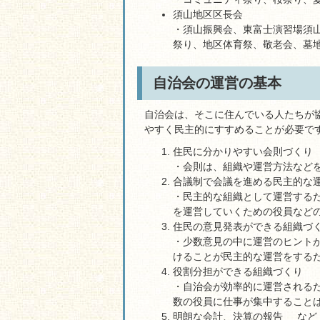
須山地区区長会
・須山振興会、東富士演習場須
祭り、地区体育祭、敬老会、墓
自治会の運営の基本
自治会は、そこに住んでいる人たちが
やすく民主的にすすめることが必要で
住民に分かりやすい会則づくり
・会則は、組織や運営方法など
合議制で会議を進める民主的な
・民主的な組織として運営する
を運営していくための役員など
住民の意見発表ができる組織づ
・少数意見の中に運営のヒント
けることが民主的な運営をする
役割分担ができる組織づくり
・自治会が効率的に運営される
数の役員に仕事が集中すること
明朗な会計、決算の報告 など