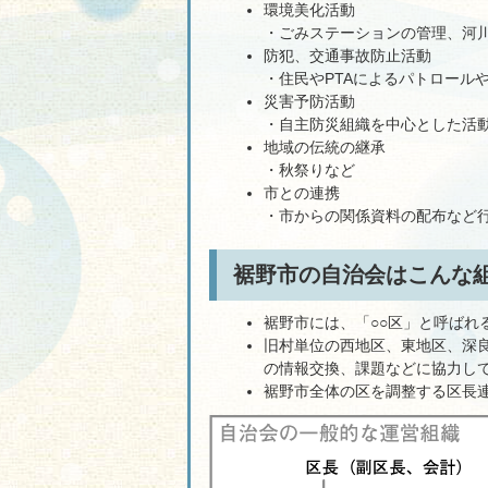
環境美化活動
・ごみステーションの管理、河
防犯、交通事故防止活動
・住民やPTAによるパトロール
災害予防活動
・自主防災組織を中心とした活
地域の伝統の継承
・秋祭りなど
市との連携
・市からの関係資料の配布など
裾野市の自治会はこんな
裾野市には、「○○区」と呼ばれ
旧村単位の西地区、東地区、深
の情報交換、課題などに協力し
裾野市全体の区を調整する区長