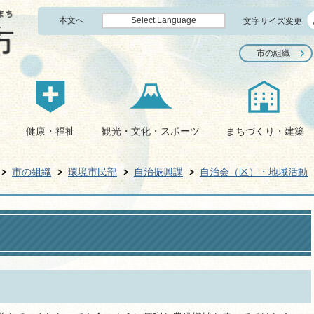
本文へ
Select Language
文字サイズ変更
市の組織
健康・福祉
観光・文化・スポーツ
まちづくり・建築
市の組織
環境市民部
自治振興課
自治会（区）・地域活動