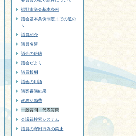
委員会の取り組みについて
裾野市議会基本条例
議会基本条例制定までの道の
り
議員紹介
議員名簿
議会の傍聴
議会だより
議員報酬
議会の用語
議案審議結果
政務活動費
一般質問・代表質問
会議録検索システム
議員の寄附行為の禁止