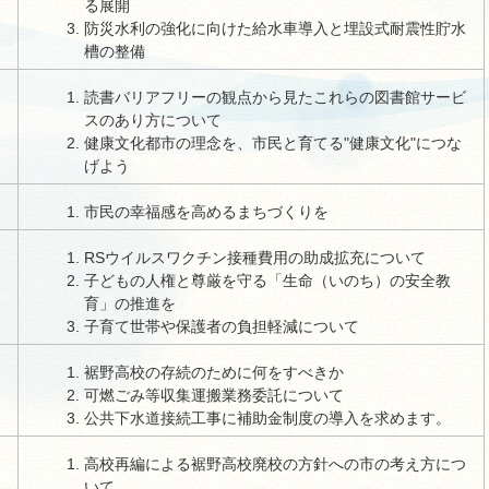
る展開
防災水利の強化に向けた給水車導入と埋設式耐震性貯水
槽の整備
読書バリアフリーの観点から見たこれらの図書館サービ
スのあり方について
健康文化都市の理念を、市民と育てる"健康文化"につな
げよう
市民の幸福感を高めるまちづくりを
RSウイルスワクチン接種費用の助成拡充について
子どもの人権と尊厳を守る「生命（いのち）の安全教
育」の推進を
子育て世帯や保護者の負担軽減について
裾野高校の存続のために何をすべきか
可燃ごみ等収集運搬業務委託について
公共下水道接続工事に補助金制度の導入を求めます。
高校再編による裾野高校廃校の方針への市の考え方につ
いて