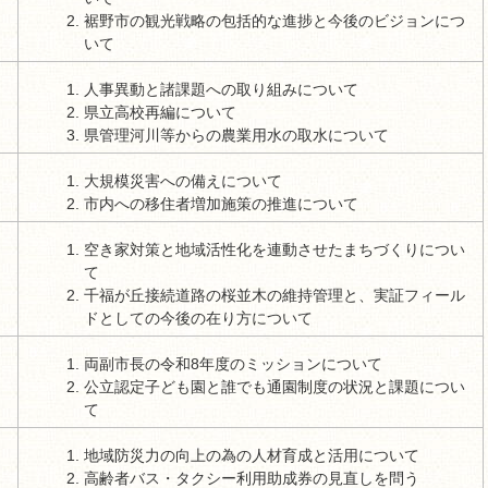
裾野市の観光戦略の包括的な進捗と今後のビジョンにつ
いて
人事異動と諸課題への取り組みについて
県立高校再編について
県管理河川等からの農業用水の取水について
大規模災害への備えについて
市内への移住者増加施策の推進について
空き家対策と地域活性化を連動させたまちづくりについ
て
千福が丘接続道路の桜並木の維持管理と、実証フィール
ドとしての今後の在り方について
両副市長の令和8年度のミッションについて
公立認定子ども園と誰でも通園制度の状況と課題につい
て
地域防災力の向上の為の人材育成と活用について
高齢者バス・タクシー利用助成券の見直しを問う