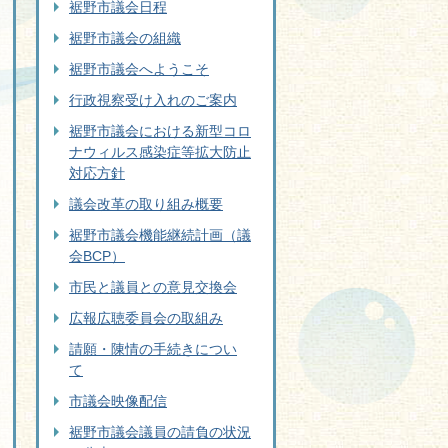
裾野市議会日程
裾野市議会の組織
裾野市議会へようこそ
行政視察受け入れのご案内
裾野市議会における新型コロ
ナウィルス感染症等拡大防止
対応方針
議会改革の取り組み概要
裾野市議会機能継続計画（議
会BCP）
市民と議員との意見交換会
広報広聴委員会の取組み
請願・陳情の手続きについ
て
市議会映像配信
裾野市議会議員の請負の状況