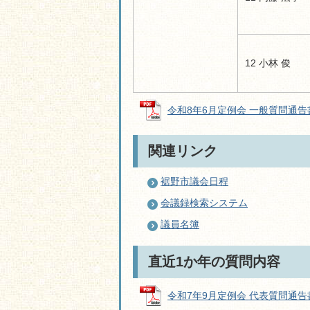
12 小林 俊
令和8年6月定例会 一般質問通告書 (
関連リンク
裾野市議会日程
会議録検索システム
議員名簿
直近1か年の質問内容
令和7年9月定例会 代表質問通告書 (