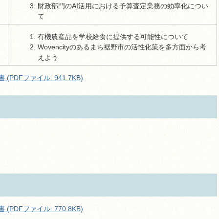
財政部門のAI活用における予算査定業務の効率化につい
て
有機農産品を学校給食に提供する可能性について
Wovencityのあるまち裾野市の活性化策を多方面から考
えよう
PDFファイル: 941.7KB)
PDFファイル: 770.8KB)