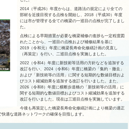
2014（平成26）年度からは、道路法の規定により全ての
部材を近接目視する点検を開始し、2018（平成30）年度
には市が管理する全ての橋梁の一巡目の点検が完了しまし
た。
点検による早期措置が必要な橋梁補修の進捗も一定程度図
れたことから、一巡目の点検および補修結果を基に
2019（令和元）年度に橋梁長寿命化修繕計画の見直し
（再策定）を行い、二巡目点検を実施しました。
2022（令和4）年度に新技術等活用の方針などを追加する
改訂を行い、2024（令和6）年度に橋梁の「集約・撤去」
および「新技術等の活用」に関する短期的な数値目標およ
びコスト縮減効果を追加する改訂を行いました。また、
2026（令和8）年度に横断歩道橋の「新技術等の活用」に
関する短期的な数値目標およびコスト縮減効果を追加する
改訂を行いました。現在は三巡目点検を実施しています。
今後も再策定した橋梁長寿命化修繕計画により橋梁の適正
で快適な道路ネットワークの確保を目指します。