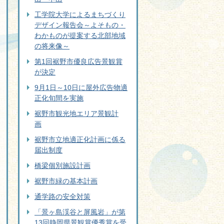
工学院大学によるまちづくり
デザイン報告会～よそもの・
わかものが提案する北部地域
の将来像～
第1回裾野市優良広告景観賞
が決定
9月1日～10日に屋外広告物適
正化旬間を実施
裾野市観光地エリア景観計
画
裾野市立地適正化計画に係る
届出制度
橋梁個別施設計画
裾野市緑の基本計画
通学路の安全対策
「景ヶ島渓谷と屏風岩」が第
13回静岡県景観賞優秀賞を受