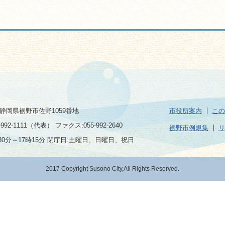
2 静岡県裾野市佐野1059番地
市役所案内
この
992-1111（代表） ファクス:055-992-2640
裾野市例規集
リ
30分～17時15分 閉庁日:土曜日、日曜日、祝日
2017 Copyright Susono City,All Rights Reserved.