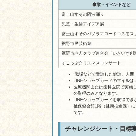
事業・イベントなど
富士山すその阿波踊り
児童・生徒アイデア展
富士山すそのパノラマロードコスモス
裾野市民芸術祭
裾野市老人クラブ連合会「いきいき創
すこっぷクリスマスコンサート
職場などで受診した健診、人間
LINEショップカードのマイル
医療機関または歯科医院で実施
の取得のみとなります。
LINEショップカードを取得で
祉保健会館1階（健康推進課）
です。
チャレンジシート・目標