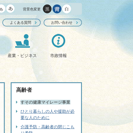
背景色変更
よくある質問
お問い合わせ
産業・ビジネス
市政情報
高齢者
すその健康マイレージ事業
ひとり暮らしの人や援助が必
要な人のために
介護予防・高齢者の閉じこも