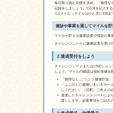
毎日取り組む目標を決め、「無理なく
記録をしましょう。1日分を記入する
ら1マイル（マイルはひと月に1回ま
健診や事業を通してマイルを貯
マイルが貯まる健康診査や指定の事
チャレンジシートに健康診査を受け
2.達成受付をしよう
チャレンジシートまたはLINEショ
しょう。マイルの確認は福祉保健会
「無理なく こつこつ 健康貯金
「ふじのくに健康いきいきカー
しください。（注釈）ご本人の
達成したチャレンジシートにより
渡しします。必要事項をご記入