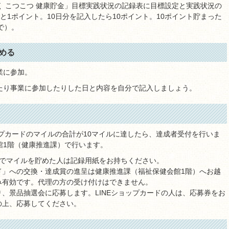
 こつこつ 健康貯金」目標実践状況の記録表に目標設定と実践状況の
と1ポイント。10日分を記入したら10ポイント。10ポイント貯まった
で）。
める
業に参加。
たり事業に参加したりした日と内容を自分で記入しましょう。
ップカードのマイルの合計が10マイルに達したら、達成者受付を行いま
館1階（健康推進課）で行います。
」でマイルを貯めた人は記録用紙をお持ちください。
ド」への交換・達成賞の進呈は健康推進課（福祉保健会館1階）へお越
み有効です。代理の方の受け付けはできません。
、景品抽選会に応募します。LINEショップカードの人は、応募券をお
の上、応募してください。