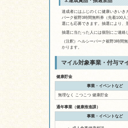
3.達成賞品・抽選景品
達成者にはふじのくに健康いきいき
パーク裾野3時間無料券（先着100
選にも応募できます。抽選により、
抽選に当たった人には個別にご連絡
（注釈）ヘルシーパーク裾野3時間無
かります。
マイル対象事業・付与マ
健康貯金
事業・イベントなど
無理なく こつこつ 健康貯金
通年事業（健康推進課）
事業・イベントなど