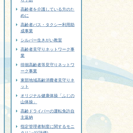
り予防
高齢者を介護している方のた
めに
高齢者バス・タクシー利用助
成事業
シルバー生きがい教室
高齢者見守りネットワーク事
業
徘徊高齢者等見守りネットワ
ーク事業
東部地域高齢消費者見守りネ
ット
オリジナル健康体操「ふじの
山体操」
高齢ドライバーの運転免許自
主返納
指定管理者制度に関するモニ
タリング(評価)