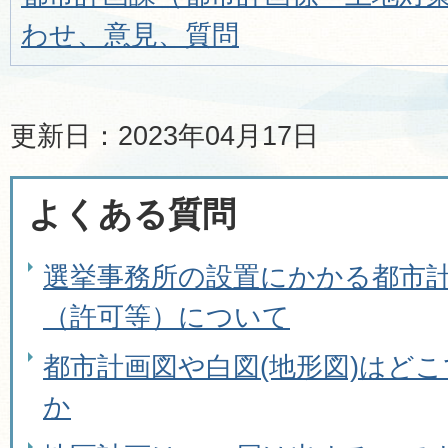
わせ、意見、質問
更新日：2023年04月17日
よくある質問
選挙事務所の設置にかかる都市
（許可等）について
都市計画図や白図(地形図)はど
か