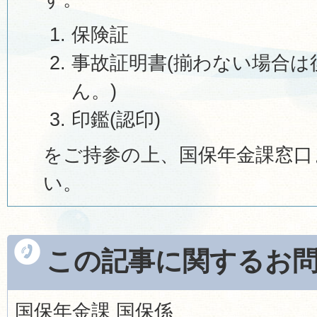
保険証
事故証明書(揃わない場合は
ん。)
印鑑(認印)
をご持参の上、国保年金課窓口
い。
この記事に関するお
国保年金課 国保係