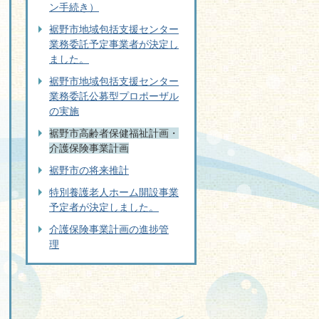
ン手続き）
裾野市地域包括支援センター
業務委託予定事業者が決定し
ました。
裾野市地域包括支援センター
業務委託公募型プロポーザル
の実施
裾野市高齢者保健福祉計画・
介護保険事業計画
裾野市の将来推計
特別養護老人ホーム開設事業
予定者が決定しました。
介護保険事業計画の進捗管
理