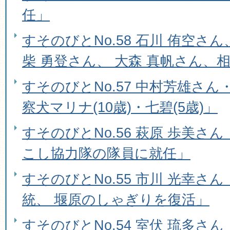
任」
すそのびとNo.58 石川 侑空さ
柴 勇登さん、 大森 真帆さん、
すそのびとNo.57 中村芳雄さ
察犬マリナ(10歳)・七碧(5歳)」
すそのびとNo.56 萩原 歩美さ
こし協力隊の隊員に就任」
すそのびとNo.55 市川 光幸さ
統、 堰原のしゃぎりを復活」
すそのびとNo.54 室伏 琉多さん