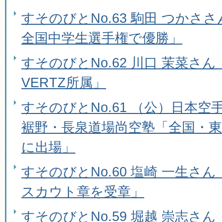
すそのびとNo.63 駒田 つかささ
全国中学生選手権で優勝」
すそのびとNo.62 川口 茉菜さ
VERTZ所属」
すそのびとNo.61 （公）日本
裾野・長泉道場尚空塾「全国・東
に出場」
すそのびとNo.60 塩崎 一生さ
スカウト章を受章」
すそのびとNo.59 堀越 崇志さ