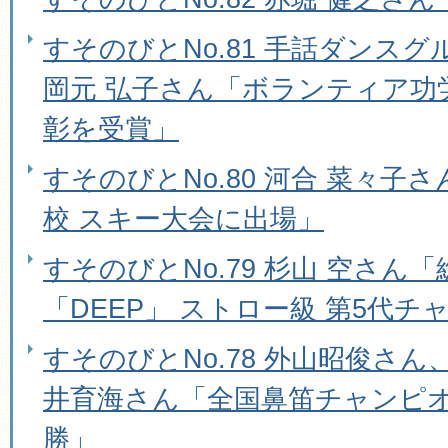
すそのびとNo.81 手話ダンスグ
岡元 弘子さん「ボランティア功
彰を受賞」
すそのびとNo.80 河合 菜々子
校 スキー大会に出場」
すそのびとNo.79 杉山 空さん
「DEEP」 ストロー級 第5代チ
すそのびとNo.78 外山昭俊さ
井育海さん「全国鼻笛チャンピオ
勝」