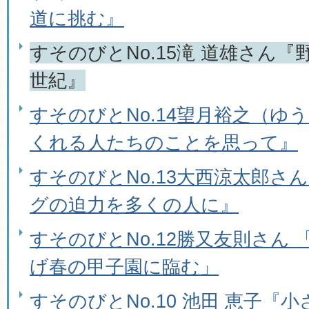
道に挑む』
すそのびとNo.15滝 道雄さん
世紀』
すそのびとNo.14望月裕之（ゆ
くれる人たちのことを思って』
すそのびとNo.13大西涼太郎さ
グの迫力を多くの人に』
すそのびとNo.12勝又友則さん
げ春の甲子園に臨む」
すそのびとNo.10 池田 恵子『