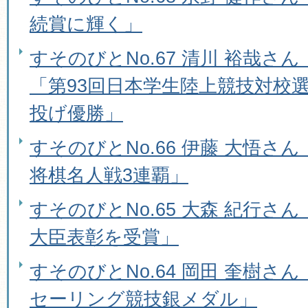
続賞に輝く」
すそのびとNo.67 清川 裕哉さ
「第93回日本学生陸上競技対校
投げ優勝」
すそのびとNo.66 伊藤 大悟さ
将棋名人戦3連覇」
すそのびとNo.65 大森 紀行さ
大臣表彰を受賞」
すそのびとNo.64 岡田 奎樹
セーリング競技銀メダル」