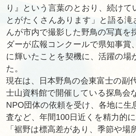
り』という言葉のとおり、続けて
とがたくさんあります」と語る滝さ
んが市内で撮影した野鳥の写真を
ダーが広報コンクールで県知事賞
に輝いたことを契機に、活躍の場
た。
現在は、日本野鳥の会東富士の副
士山資料館で開催している探鳥会
NPO団体の依頼を受け、各地に生
査など、年間100日近くを精力的
「裾野は標高差があり、季節や場