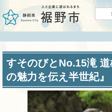
すそのびとNo.15滝 
の魅力を伝え半世紀』