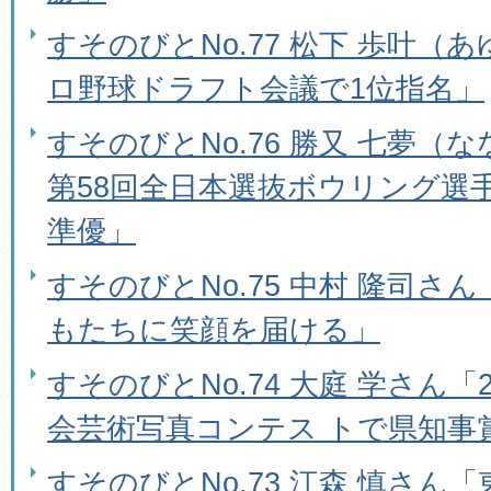
すそのびとNo.77 松下 歩叶（あ
ロ野球ドラフト会議で1位指名」
すそのびとNo.76 勝又 七夢（
第58回全日本選抜ボウリング選
準優」
すそのびとNo.75 中村 隆司さ
もたちに笑顔を届ける」
すそのびとNo.74 大庭 学さん「
会芸術写真コンテス トで県知事
すそのびとNo.73 江森 慎さん