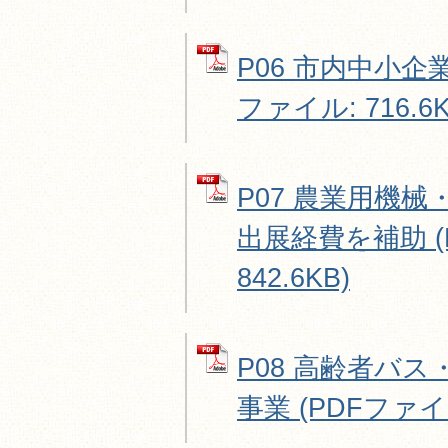
P06 市内中小企
ファイル: 716.6K
P07 農業用機
出展経費を補助 (
842.6KB)
P08 高齢者バ
事業 (PDFファイル: