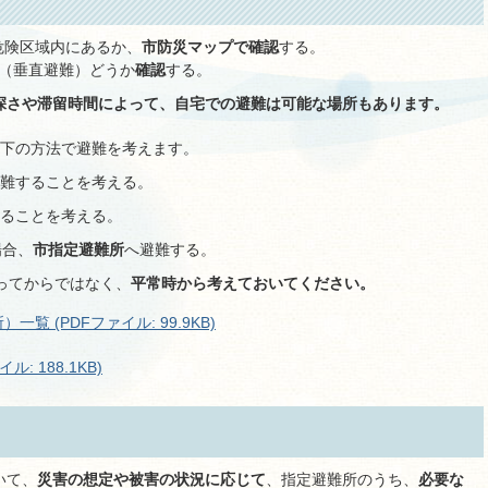
危険区域内にあるか、
市防災マップで確認
する。
（垂直避難）どうか
確認
する。
深さや滞留時間によって、自宅での避難は可能な場所もあります。
下の方法で避難を考えます。
難することを考える。
ることを考える。
場合、
市指定避難所
へ避難する。
ってからではなく、
平常時から考えておいてください。
 (PDFファイル: 99.9KB)
: 188.1KB)
いて、
災害の想定や被害の状況に応じて
、指定避難所のうち、
必要な