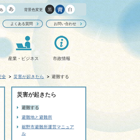
背景色変更
よくある質問
お問い合わせ
産業・ビジネス
市政情報
安全
災害が起きたら
避難する
災害が起きたら
避難する
避難地と避難所
裾野市避難所運営マニュア
ル