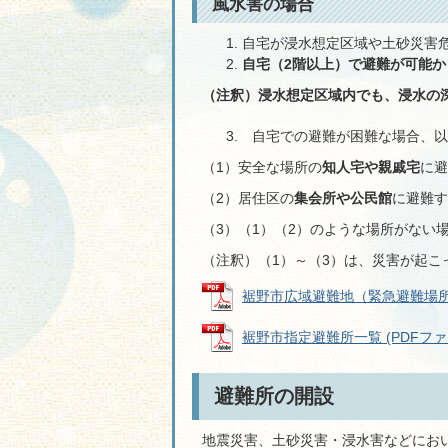
風水害の場合
自宅が浸水想定区域や土砂災害
自宅（2階以上）で避難が可能か
（注釈）浸水想定区域内でも、浸水の
自宅での避難が困難な場合、以
（1）安全な場所の
知人宅や親戚宅
に避
（2）居住区の
集会所や公民館
に避難す
（3）（1）（2）のような場所がない
（注釈）（1）～（3）は、災害が起こ
裾野市広域避難地（緊急避難場所）一覧
裾野市指定避難所一覧 (PDFファイル
避難所の開設
地震災害、土砂災害・浸水害などにお