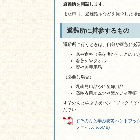
避難所を開設します
。
また市は、避難指示などを発令した場
避難所に持参するもの
避難所に行くときは、自分や家族に必
水や食料（湯を沸かすことので
着替えやタオル
薬や整理用品
（必要な場合）
乳幼児用品や妊産婦用品
高齢者用オムツや障がい者手帳
すそのんと学ぶ防災ハンドブック「そな
ださい。
すそのんと学ぶ防災ハンドブック
ファイル: 5.5MB)