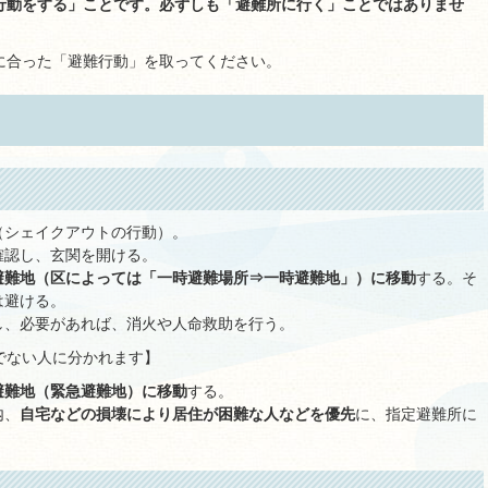
行動をする」ことです。必ずしも「避難所に行く」ことではありませ
に合った「避難行動」を取ってください。
（シェイクアウトの行動）。
確認し、玄関を開ける。
避難地（区によっては「一時避難場所⇒一時避難地」）に移動
する。そ
は避ける。
し、必要があれば、消火や人命救助を行う。
でない人に分かれます】
避難地（緊急避難地）に移動
する。
内、
自宅などの損壊により居住が困難な人などを優先
に、指定避難所に