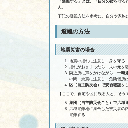
「避難する」とは、「自分の命を守る
ん。
下記の避難方法を参考に、自分や家族
避難の方法
地震災害の場合
地震の揺れに注意し、身を守る
揺れがおさまったら、火の元を
隣近所に声をかけながら、
一時
の間、余震に注意し、危険個所
区（自主防災会）で安否確認
を
【ここで、自宅や区に残る人と、そう
集団（自主防災会ごと）で広域
広域避難地に集合した被災者の
避難する。