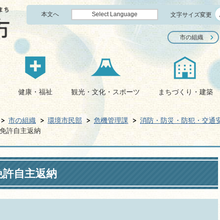
本文へ
Select Language
文字サイズ変更
市の組織
健康・福祉
観光・文化・スポーツ
まちづくり・建築
市の組織
環境市民部
危機管理課
消防・防災・防犯・交通
免許自主返納
免許自主返納