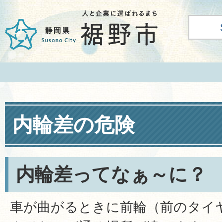
内輪差の危険
内輪差ってなぁ～に？
車が曲がるときに前輪（前のタイ