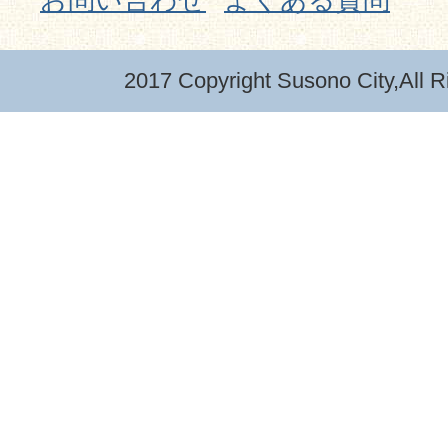
2017 Copyright Susono City,All R