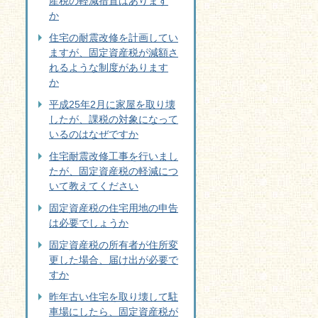
産税の軽減措置はあります
か
住宅の耐震改修を計画してい
ますが、固定資産税が減額さ
れるような制度があります
か
平成25年2月に家屋を取り壊
したが、課税の対象になって
いるのはなぜですか
住宅耐震改修工事を行いまし
たが、固定資産税の軽減につ
いて教えてください
固定資産税の住宅用地の申告
は必要でしょうか
固定資産税の所有者が住所変
更した場合、届け出が必要で
すか
昨年古い住宅を取り壊して駐
車場にしたら、固定資産税が