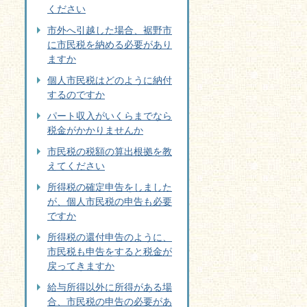
ください
市外へ引越した場合、裾野市
に市民税を納める必要があり
ますか
個人市民税はどのように納付
するのですか
パート収入がいくらまでなら
税金がかかりませんか
市民税の税額の算出根拠を教
えてください
所得税の確定申告をしました
が、個人市民税の申告も必要
ですか
所得税の還付申告のように、
市民税も申告をすると税金が
戻ってきますか
給与所得以外に所得がある場
合、市民税の申告の必要があ