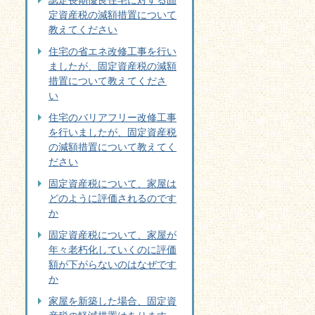
認定長期優良住宅に対する固
定資産税の減額措置について
教えてください
住宅の省エネ改修工事を行い
ましたが、固定資産税の減額
措置について教えてくださ
い
住宅のバリアフリー改修工事
を行いましたが、固定資産税
の減額措置について教えてく
ださい
固定資産税について、家屋は
どのように評価されるのです
か
固定資産税について、家屋が
年々老朽化していくのに評価
額が下がらないのはなぜです
か
家屋を新築した場合、固定資