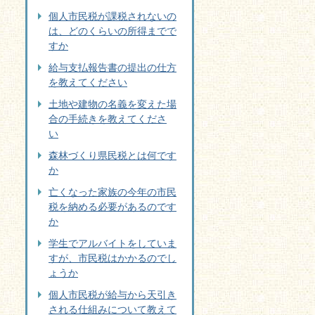
個人市民税が課税されないの
は、どのくらいの所得までで
すか
給与支払報告書の提出の仕方
を教えてください
土地や建物の名義を変えた場
合の手続きを教えてくださ
い
森林づくり県民税とは何です
か
亡くなった家族の今年の市民
税を納める必要があるのです
か
学生でアルバイトをしていま
すが、市民税はかかるのでし
ょうか
個人市民税が給与から天引き
される仕組みについて教えて