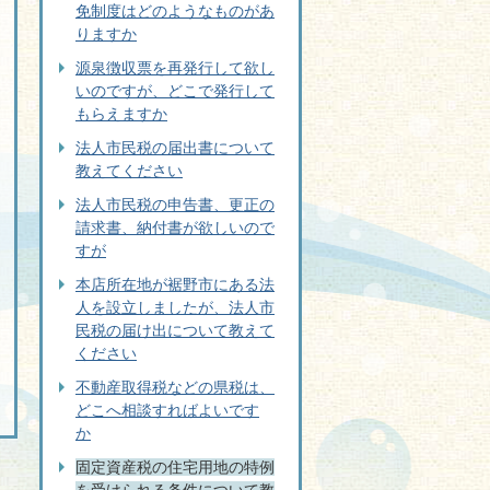
免制度はどのようなものがあ
りますか
源泉徴収票を再発行して欲し
いのですが、どこで発行して
もらえますか
法人市民税の届出書について
教えてください
法人市民税の申告書、更正の
請求書、納付書が欲しいので
すが
本店所在地が裾野市にある法
人を設立しましたが、法人市
民税の届け出について教えて
ください
不動産取得税などの県税は、
どこへ相談すればよいです
か
固定資産税の住宅用地の特例