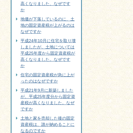
高くなりました、なぜです
か
地価が下落しているのに、土
地の固定資産税が上がるのは
なぜですか
平成24年10月に住宅を取り壊
しましたが、土地については
平成25年度から固定資産税が
高くなりました。なぜです
か
住宅の固定資産税が急に上が
ったのはなぜですか
平成21年9月に新築しました
が、平成25年度分から固定資
産税が高くなりました。なぜ
ですか
土地と家を売却した後の固定
資産税は、誰が納めることに
なるのですか