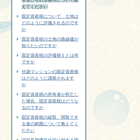
を受けられる条件について教
えてください
固定資産税について、土地は
どのように評価されるのです
か
固定資産税の土地の路線価が
知りたいのですが
固定資産税の評価替えとは何
ですか
分譲マンションの固定資産税
はどのように課税されます
か
固定資産税の所有者が死亡し
た場合、固定資産税はどうな
るのですか
固定資産税の縦覧、閲覧でき
る者の範囲について教えてく
ださい