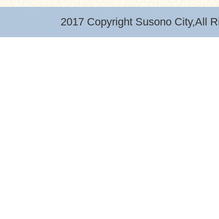
2017 Copyright Susono City,All R