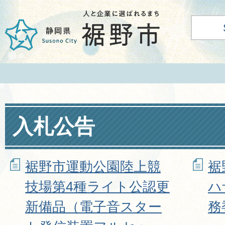
入札公告
裾野市運動公園陸上競
裾
技場第4種ライト公認更
ハ
新備品（電子音スター
務