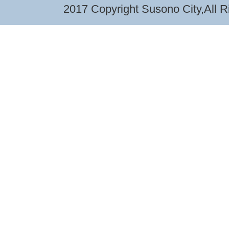
2017 Copyright Susono City,All R