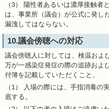
（3） 陽性者あるいは濃厚接触者
は、事業所（議会）が公式に発し
漏洩してはならない。
10.議会傍聴への対応
議会傍聴人に対しては、検温およ
万が一感染症発症の際の追跡およ
付簿を記載していただくこと。
（1） 入場の際には、手指消毒の
底する。
（2） 以下の者の入場はご遠慮い