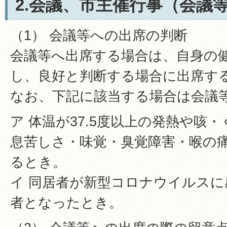
2.会議、市主催行事（会議
（1） 会議等への出席の判断
会議等へ出席する場合は、自身の
し、良好と判断する場合に出席す
なお、下記に該当する場合は会議
ア 体温が37.5度以上の発熱や咳
息苦しさ・味覚・臭覚障害・喉の
るとき。
イ 同居者が新型コロナウイルス
者となったとき。