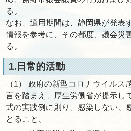
る。
なお、適用期間は、静岡県が発表
情報を参考に、その都度、議会災
る。
1.日常的活動
（1） 政府の新型コロナウイルス
言を踏まえ、厚生労働省が提示し
式の実践例に則り、感染しない、
とること。