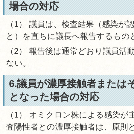
場合の対応
（1） 議員は、検査結果（感染が
と）を直ちに議長へ報告するもの
（2） 報告後は通常どおり議員活
ない。
6.議員が濃厚接触者または
となった場合の対応
（1） オミクロン株による感染が
査陽性者との濃厚接触者は、原則