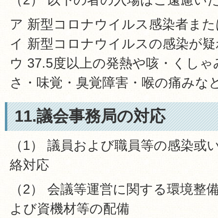
ア 新型コロナウイルス感染者また
イ 新型コロナウイルスの感染が疑
ウ 37.5度以上の発熱や咳・くし
さ・味覚・臭覚障害・喉の痛みな
11.議会事務局の対応
（1） 議員および職員等の感染或
絡対応
（2） 会議等運営に関する環境整
よび資機材等の配備