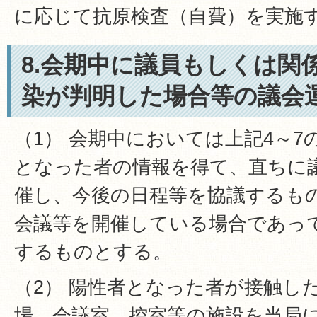
に応じて抗原検査（自費）を実施
8.会期中に議員もしくは関
染が判明した場合等の議会
（1） 会期中においては上記4～7
となった者の情報を得て、直ちに
催し、今後の日程等を協議するも
会議等を開催している場合であっ
するものとする。
（2） 陽性者となった者が接触し
場、会議室、控室等の施設を当局