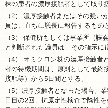
株の患者の濃厚接触者として取り
（2） 濃厚接触者またはその疑い
員は、直ちに議長に報告するもの
（3） 保健所もしくは事業所（議
と判断された議員は、その指示に
（4） オミクロン株の濃厚接触者
者の待機期間は、原則として最終
接触等）から5日間とする。
（5）濃厚接触者となった場合、業
日目の2回、抗原定性検査で陰性を