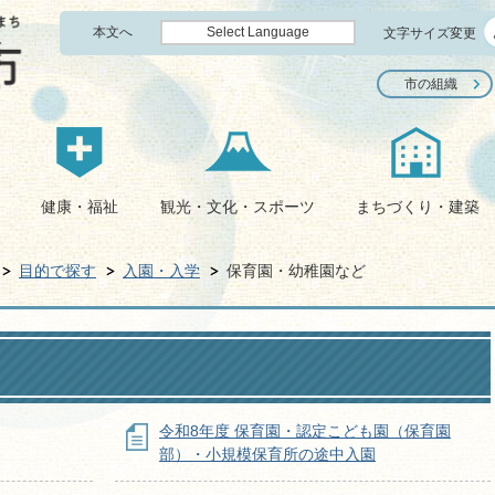
本文へ
Select Language
文字サイズ変更
市の組織
健康・福祉
観光・文化・スポーツ
まちづくり・建築
目的で探す
入園・入学
保育園・幼稚園など
令和8年度 保育園・認定こども園（保育園
部）・小規模保育所の途中入園