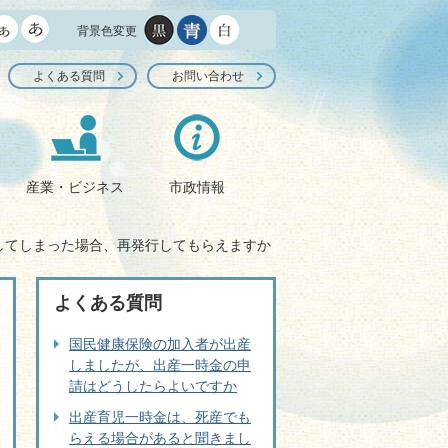
背景色変更
よくある質問
お問い合わせ
産業・ビジネス
市政情報
してしまった場合、再発行してもらえますか
よくある質問
国民健康保険の加入者が出産
しましたが、出産一時金の申
請はどうしたらよいですか
出産育児一時金は、死産でも
らえる場合があると聞きまし