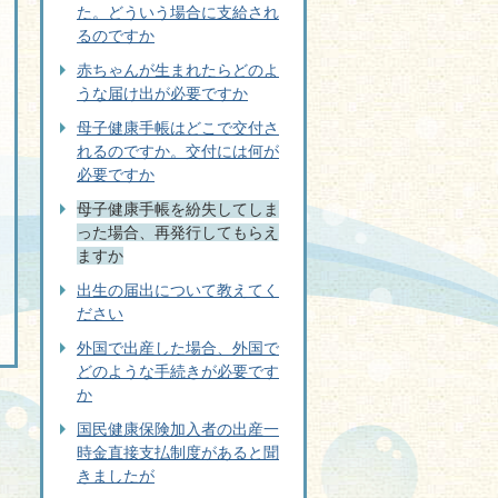
た。どういう場合に支給され
るのですか
赤ちゃんが生まれたらどのよ
うな届け出が必要ですか
母子健康手帳はどこで交付さ
れるのですか。交付には何が
必要ですか
母子健康手帳を紛失してしま
った場合、再発行してもらえ
ますか
出生の届出について教えてく
ださい
外国で出産した場合、外国で
どのような手続きが必要です
か
国民健康保険加入者の出産一
時金直接支払制度があると聞
きましたが