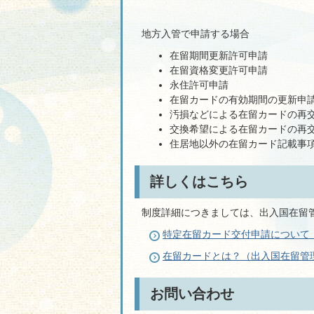
地方入管で申請する場合
在留期間更新許可申請
在留資格変更許可申請
永住許可申請
在留カードの有効期間の更新申
汚損などによる在留カードの再
交換希望による在留カードの再
住居地以外の在留カード記載事
詳しくはこちら
制度詳細につきましては、出入国在留
特定在留カード交付申請について
在留カードとは？（出入国在留管
お問い合わせ