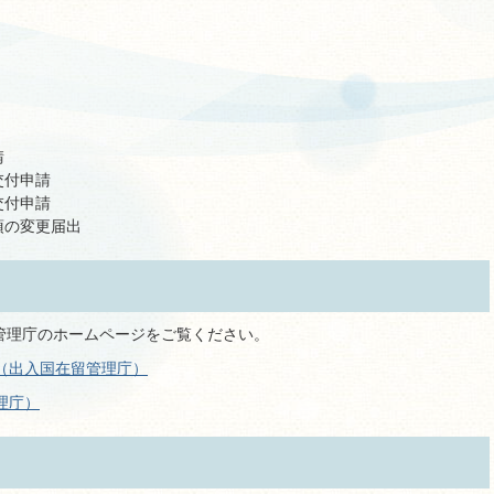
請
交付申請
交付申請
項の変更届出
管理庁のホームページをご覧ください。
（出入国在留管理庁）
理庁）