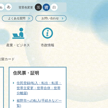
背景色変更
よくある質問
お問い合わせ
産業・ビジネス
市政情報
在留カード
住民票・証明
住民登録(転入・転出・転居・
世帯主変更・世帯合併・世帯
分離届)
裾野市への転入(手続きなど一
覧)