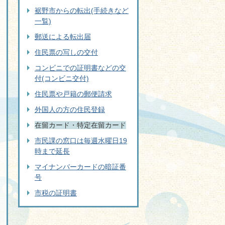
裾野市からの転出(手続きなど
一覧)
郵送による転出届
住民票の写しの交付
コンビニでの証明書などの交
付(コンビニ交付)
住民票や戸籍の郵便請求
外国人の方の住民登録
在留カード・特定在留カード
市民課の窓口は毎週水曜日19
時まで延長
マイナンバーカードの暗証番
号
市税の証明書