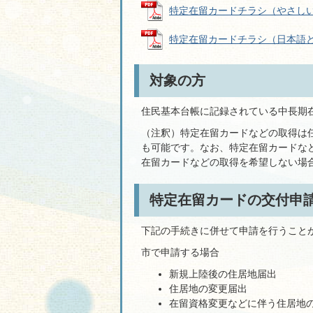
特定在留カードチラシ（やさしい日本
特定在留カードチラシ（日本語と英語
対象の方
住民基本台帳に記録されている中長期
（注釈）特定在留カードなどの取得は
も可能です。なお、特定在留カードな
在留カードなどの取得を希望しない場
特定在留カードの交付申
下記の手続きに併せて申請を行うこと
市で申請する場合
新規上陸後の住居地届出
住居地の変更届出
在留資格変更などに伴う住居地