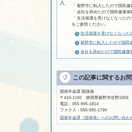
「 裾野市に転入したので国民健
「 会社を辞めたので国民健康保
「 生活保護を受けなくなった
をご参照ください。
生活保護を受けなくなった
裾野市に転入したので国民
会社を辞めたので国民健康
この記事に関するお問
国保年金課 国保係
〒410-1192 静岡県裾野市佐野105
電話：055-995-1814
ファクス：055-995-1799
国保年金課（国保係）へのお問い合わ