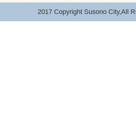
2017 Copyright Susono City,All R